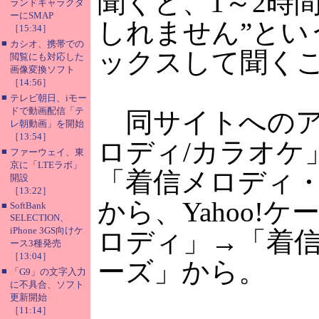
聞くと、1～2時
ランドキャラクタ
ーにSMAP
しれません”とい
［15:34］
■
カシオ、携帯での
ックスして聞く
閲覧にも対応した
画像変換ソフト
［14:56］
■
テレビ朝日、iモー
ドで動画配信「テ
同サイトへのア
レ朝動画」を開始
［13:54］
ロディ/カラオケ」
■
ファーウェイ、東
京に「LTEラボ」
「着信メロディ・
開設
［13:22］
から、Yahoo
■
SoftBank
SELECTION、
iPhone 3GS向けケ
ロディ」→「着信
ース3種発売
［13:04］
ーズ」から。
■
「G9」の文字入力
に不具合、ソフト
更新開始
［11:14］