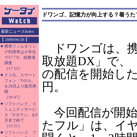
ドワンゴ、記憶力が向上する？着うた
最新ニュースIndex
【 2009/06/26 】
ドワンゴは、携帯電
■
携帯フィルタリン
グ利用率は小学生
取放題DX」で、
で57.7％、総務省
調査
［17:53］
の配信を開始した
■
ドコモ、スマート
フォン「T-01A」
円。
を28日より販売再
開
［16:47］
■
ソフトバンク、コ
今回配信が開始
ミュニティサービ
ス「S!タウン」を9
月末で終了
たフル」は、イヤ
［15:51］
■
ソフトバンク、ブ