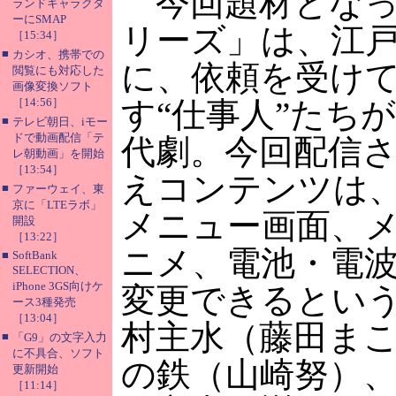
今回題材となっ
ランドキャラクタ
ーにSMAP
リーズ」は、江
［15:34］
■
カシオ、携帯での
に、依頼を受け
閲覧にも対応した
画像変換ソフト
［14:56］
す“仕事人”たち
■
テレビ朝日、iモー
ドで動画配信「テ
代劇。今回配信
レ朝動画」を開始
［13:54］
えコンテンツは
■
ファーウェイ、東
京に「LTEラボ」
メニュー画面、
開設
［13:22］
ニメ、電池・電
■
SoftBank
SELECTION、
iPhone 3GS向けケ
変更できるとい
ース3種発売
［13:04］
村主水（藤田ま
■
「G9」の文字入力
に不具合、ソフト
の鉄（山崎努）
更新開始
［11:14］