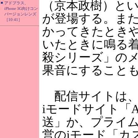
（京本政樹）と
■
アドプラス、
iPhone 3G向けコン
バージョンレンズ
が登場する。ま
［10:41］
かってきたとき
いたときに鳴る
殺シリーズ」の
果音にすること
配信サイトは、
iモードサイト「
送」か、プライ
営のiモード「カスタ