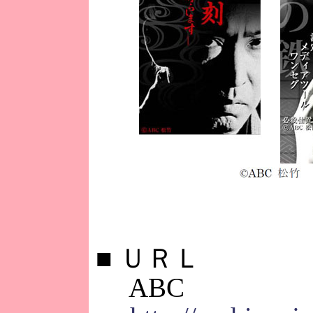
■
ＵＲＬ
ABC