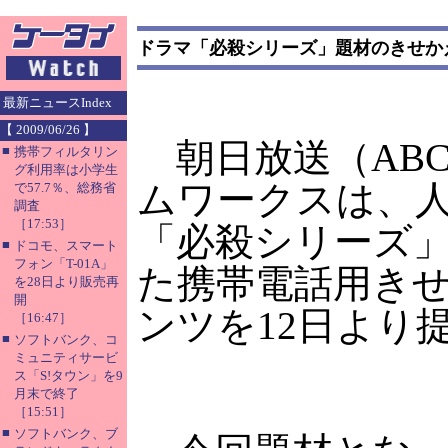
ドラマ「必殺シリーズ」題材のきせか
最新ニュースIndex
【 2009/06/26 】
朝日放送（AB
■
携帯フィルタリン
グ利用率は小学生
ムワークスは、
で57.7％、総務省
調査
［17:53］
「必殺シリーズ
■
ドコモ、スマート
フォン「T-01A」
た携帯電話用き
を28日より販売再
開
ンツを12日より
［16:47］
■
ソフトバンク、コ
ミュニティサービ
ス「S!タウン」を9
月末で終了
［15:51］
■
ソフトバンク、ブ