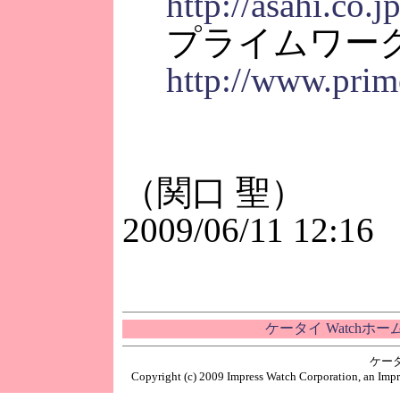
http://asahi.co.jp
プライムワー
http://www.prim
（関口 聖）
2009/06/11 12:16
ケータイ Watchホ
ケー
Copyright (c) 2009 Impress Watch Corporation, an Impr