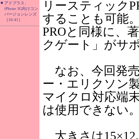
リースティックPR
■
アドプラス、
iPhone 3G向けコン
バージョンレンズ
することも可能
［10:41］
PROと同様に、
クゲート」がサ
なお、今回発売
ー・エリクソン
マイクロ対応端末「
は使用できない
大きさは15×12.