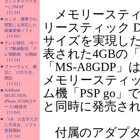
ランドキャラクタ
ーにSMAP
メモリースティ
［15:34］
■
カシオ、携帯での
リースティック D
閲覧にも対応した
画像変換ソフト
［14:56］
サイズを実現し
■
テレビ朝日、iモー
ドで動画配信「テ
表された4GBの「M
レ朝動画」を開始
［13:54］
「MS-A8GDP
■
ファーウェイ、東
京に「LTEラボ」
メモリースティッ
開設
［13:22］
ム機「PSP go
■
SoftBank
SELECTION、
iPhone 3GS向けケ
と同時に発売さ
ース3種発売
［13:04］
■
「G9」の文字入力
に不具合、ソフト
付属のアダプタ
更新開始
［11:14］