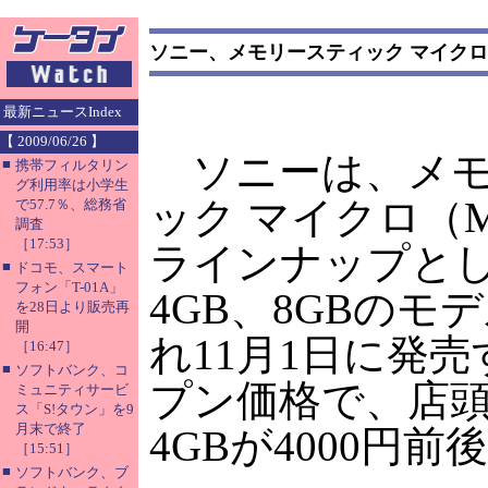
ソニー、メモリースティック マイクロ
最新ニュースIndex
【 2009/06/26 】
ソニーは、メモ
■
携帯フィルタリン
グ利用率は小学生
ック マイクロ（
で57.7％、総務省
調査
［17:53］
ラインナップと
■
ドコモ、スマート
フォン「T-01A」
4GB、8GBのモ
を28日より販売再
開
れ11月1日に発
［16:47］
■
ソフトバンク、コ
プン価格で、店
ミュニティサービ
ス「S!タウン」を9
月末で終了
4GBが4000円前
［15:51］
■
ソフトバンク、ブ