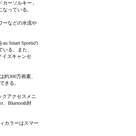
ドカーソルキー」
になっている。
ワーなどの水流や
art Sportsの
している。また、
ノイズキャンセ
は約300万画素、
用できる。
、クイックアクセスメニ
Bluetooth対
ボディカラーはスマー