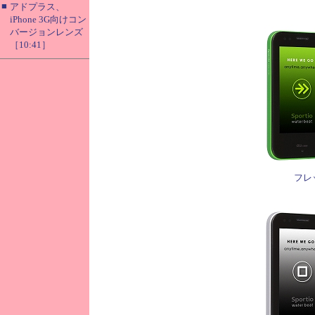
■
アドプラス、
iPhone 3G向けコン
バージョンレンズ
［10:41］
フレ