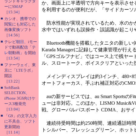
ランドキャラクタ
か、画面上に半透明で方向キーを表示させ
ーにSMAP
を利用するのが便利だが、「サイドカーソ
［15:34］
■
カシオ、携帯での
防水性能が実現されているため、水のかか
閲覧にも対応した
水中ではいずれも誤操作・誤認識が起こり
画像変換ソフト
［14:56］
■
テレビ朝日、iモー
Bluetooth機能を搭載したタニタの新しい体
ドで動画配信「テ
Karada Managerに記録して健康管
レ朝動画」を開始
「GPSゴルフナビ」ではコース上で残ヤ
［13:54］
ル、スロートーク、ボイスクリアといった
■
ファーウェイ、東
京に「LTEラボ」
開設
メインディスプレイは約3インチ、480×8
［13:22］
オートフォーカス、手ぶれ補正対応のCMOS
■
SoftBank
SELECTION、
auの新サービスでは、au Smart Sports
iPhone 3GS向けケ
ューは非対応。このほか、LISMO Music&Vide
ース3種発売
［13:04］
戦、グローバルパスポート CDMA、おサ
■
「G9」の文字入力
に不具合、ソフト
連続待受時間は約250時間、連続通話時間は約
更新開始
トシルバー、フレッシュグリーン、ホット
［11:14］