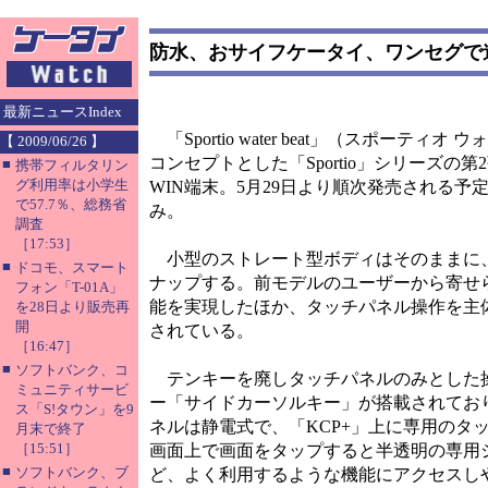
防水、おサイフケータイ、ワンセグで進化「Spo
最新ニュースIndex
「Sportio water beat」（スポー
【 2009/06/26 】
コンセプトとした「Sportio」シリーズの
■
携帯フィルタリン
グ利用率は小学生
WIN端末。5月29日より順次発売される予定
で57.7％、総務省
み。
調査
［17:53］
小型のストレート型ボディはそのままに、
■
ドコモ、スマート
ナップする。前モデルのユーザーから寄せら
フォン「T-01A」
能を実現したほか、タッチパネル操作を主
を28日より販売再
開
されている。
［16:47］
■
ソフトバンク、コ
テンキーを廃しタッチパネルのみとした
ミュニティサービ
ー「サイドカーソルキー」が搭載されてお
ス「S!タウン」を9
ネルは静電式で、「KCP+」上に専用のタ
月末で終了
［15:51］
画面上で画面をタップすると半透明の専用
■
ソフトバンク、ブ
ど、よく利用するような機能にアクセスし