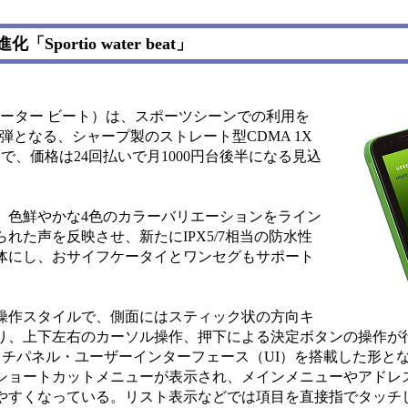
rtio water beat」
ティオ ウォーター ビート）は、スポーツシーンでの利用を
第2弾となる、シャープ製のストレート型CDMA 1X
で、価格は24回払いで月1000円台後半になる見込
色鮮やかな4色のカラーバリエーションをライン
れた声を反映させ、新たにIPX5/7相当の防水性
体にし、おサイフケータイとワンセグもサポート
操作スタイルで、側面にはスティック状の方向キ
り、上下左右のカーソル操作、押下による決定ボタンの操作が
ッチパネル・ユーザーインターフェース（UI）を搭載した形と
ショートカットメニューが表示され、メインメニューやアドレ
やすくなっている。リスト表示などでは項目を直接指でタッチ