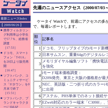
先週のニュースアクセス（2000/07/03～0
最新ニュースIndex
ケータイ Watchで、前週にアクセスの多
【 2009/06/26 】
で、毎週レポートします。
■
携帯フィルタリン
グ利用率は小学生
順
記事名
で57.7％、総務省
位
調査
［17:53］
1
ドコモ、フリップタイプのiモード新機種
■
ドコモ、スマート
2
日本サムスン、重量64gのデジタルレ
フォン「T-01A」
メモリダイヤル編集ソフト「携快電話
を28日より販売再
3
開
を強化
［16:47］
iモード端末価格調査：
4
■
ソフトバンク、コ
D209i発売、東京と大阪の価格差が最大
ミュニティサービ
NEC、英語版・二つ折り式のカラーi
ス「S!タウン」を9
5
月末で終了
に出荷
［15:51］
6
アステル、PHS単体でのネット接続
■
ソフトバンク、ブ
7
EZweb対応のカラー端末「C309H」
ランドキャラクタ
ーにSMAP