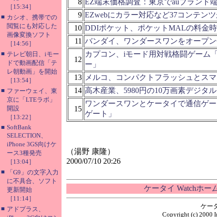
8
EZ端末価格調査：東京でauブランド
［15:34］
9
EZwebにカラー対応など37コンテン
■
カシオ、携帯での
閲覧にも対応した
10
DDIポケット、ポケットMALの料金
画像変換ソフト
11
バンダイ、ワンダースワンをオープン
［14:56］
■
カプコン、iモード用対戦格闘ゲーム
テレビ朝日、iモー
12
ドで動画配信「テ
ー」
レ朝動画」を開始
13
メルコ、コンパクトフラッシュとスマ
［13:54］
14
高木産業、5980円の10万画素デジタ
■
ファーウェイ、東
京に「LTEラボ」
ワンダースワンとケータイで通信ゲー
開設
15
ゲート」
［13:22］
■
SoftBank
SELECTION、
iPhone 3GS向けケ
（湯野 康隆）
ース3種発売
2000/07/10 20:26
［13:04］
■
「G9」の文字入力
に不具合、ソフト
ケータイ Watchホ
更新開始
［11:14］
ケー
■
アドプラス、
Copyright (c) 2000 I