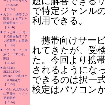
題に解答できる
ランドキャラクタ
ーにSMAP
で特定ジャンル
［15:34］
■
カシオ、携帯での
利用できる。
閲覧にも対応した
画像変換ソフト
［14:56］
■
テレビ朝日、iモー
ドで動画配信「テ
携帯向けサービス
レ朝動画」を開始
［13:54］
れてきたが、受
■
ファーウェイ、東
京に「LTEラボ」
た。今回より携
開設
［13:22］
されるようにな
■
SoftBank
SELECTION、
iPhone 3GS向けケ
できるのは択一
ース3種発売
［13:04］
検定はパソコン
■
「G9」の文字入力
に不具合、ソフト
更新開始
［11:14］