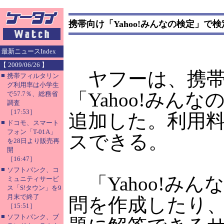
携帯向け「Yahoo!みんなの検定」で
最新ニュースIndex
【 2009/06/26 】
ヤフーは、携帯
■
携帯フィルタリン
グ利用率は小学生
「Yahoo!みん
で57.7％、総務省
調査
［17:53］
追加した。利用料
■
ドコモ、スマート
フォン「T-01A」
スできる。
を28日より販売再
開
［16:47］
■
ソフトバンク、コ
「Yahoo!み
ミュニティサービ
ス「S!タウン」を9
月末で終了
問を作成したり
［15:51］
■
ソフトバンク、ブ