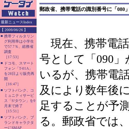
郵政省、携帯電話の識別番号に「080
最新ニュースIndex
【 2009/06/26 】
■
携帯フィルタリン
現在、携帯電話
グ利用率は小学生
で57.7％、総務省
調査
号として「090
［17:53］
■
ドコモ、スマート
フォン「T-01A」
いるが、携帯電
を28日より販売再
開
［16:47］
及により数年後
■
ソフトバンク、コ
ミュニティサービ
ス「S!タウン」を9
足することが予
月末で終了
［15:51］
■
る。郵政省では
ソフトバンク、ブ
ランドキャラクタ
ーにSMAP