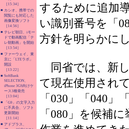
するために追加
［15:34］
■
カシオ、携帯での
閲覧にも対応した
い識別番号を「0
画像変換ソフト
［14:56］
■
テレビ朝日、iモー
方針を明らかに
ドで動画配信「テ
レ朝動画」を開始
［13:54］
■
ファーウェイ、東
京に「LTEラボ」
同省では、新し
開設
［13:22］
■
SoftBank
て現在使用され
SELECTION、
iPhone 3GS向けケ
ース3種発売
「030」「040」「
［13:04］
■
「G9」の文字入力
に不具合、ソフト
「080」を候補
更新開始
［11:14］
■
アドプラス、