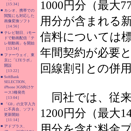
1000円分（最大
［15:34］
■
カシオ、携帯での
閲覧にも対応した
用分が含まれる
画像変換ソフト
［14:56］
■
テレビ朝日、iモー
信料については標
ドで動画配信「テ
レ朝動画」を開始
［13:54］
年間契約が必要
■
ファーウェイ、東
京に「LTEラボ」
回線割引との併
開設
［13:22］
■
SoftBank
SELECTION、
iPhone 3GS向けケ
ース3種発売
同社では、従来よ
［13:04］
■
「G9」の文字入力
1200円分（最大
に不具合、ソフト
更新開始
［11:14］
用分を含む料金
■
アドプラス、