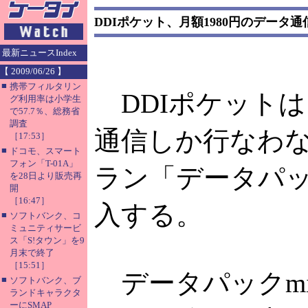
DDIポケット、月額1980円のデータ
最新ニュースIndex
【 2009/06/26 】
■
携帯フィルタリン
DDIポケット
グ利用率は小学生
で57.7％、総務省
調査
通信しか行なわ
［17:53］
■
ドコモ、スマート
フォン「T-01A」
ラン「データパッ
を28日より販売再
開
［16:47］
入する。
■
ソフトバンク、コ
ミュニティサービ
ス「S!タウン」を9
月末で終了
［15:51］
データパックmin
■
ソフトバンク、ブ
ランドキャラクタ
ーにSMAP