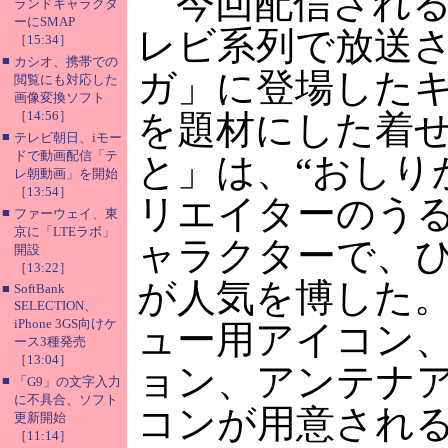
今回配信される
ランドキャラクタ
ーにSMAP
レビ系列で放送
［15:34］
■
カシオ、携帯での
ガ」に登場した
閲覧にも対応した
画像変換ソフト
［14:56］
を題材にした着
■
テレビ朝日、iモー
ドで動画配信「テ
と」は、“おしり
レ朝動画」を開始
［13:54］
リエイターのう
■
ファーウェイ、東
京に「LTEラボ」
ャラクターで、
開設
［13:22］
が人気を博した
■
SoftBank
SELECTION、
iPhone 3GS向けケ
ュー用アイコン
ース3種発売
［13:04］
ョン、アンテナ
■
「G9」の文字入力
に不具合、ソフト
コンが用意され
更新開始
［11:14］