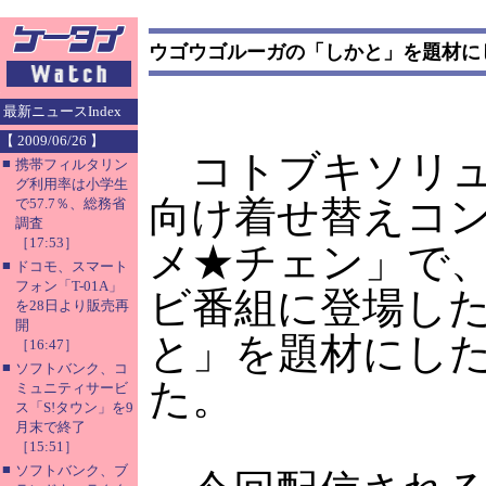
ウゴウゴルーガの「しかと」を題材に
最新ニュースIndex
【 2009/06/26 】
コトブキソリュ
■
携帯フィルタリン
グ利用率は小学生
向け着せ替えコ
で57.7％、総務省
調査
［17:53］
メ★チェン」で
■
ドコモ、スマート
フォン「T-01A」
ビ番組に登場し
を28日より販売再
開
と」を題材にし
［16:47］
■
ソフトバンク、コ
た。
ミュニティサービ
ス「S!タウン」を9
月末で終了
［15:51］
■
ソフトバンク、ブ