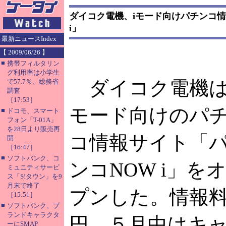
ダイコク電機、iモード向けパチンコ情
i」
最新ニュースIndex
【 2009/06/26 】
■
携帯フィルタリン
グ利用率は小学生
ダイコク電機は
で57.7％、総務省
調査
［17:53］
モード向けのパ
■
ドコモ、スマート
フォン「T-01A」
を28日より販売再
コ情報サイト「
開
［16:47］
■
ソフトバンク、コ
ンコNOW i」を
ミュニティサービ
ス「S!タウン」を9
月末で終了
プンした。情報料
［15:51］
■
ソフトバンク、ブ
ランドキャラクタ
円。５月中はキ
ーにSMAP