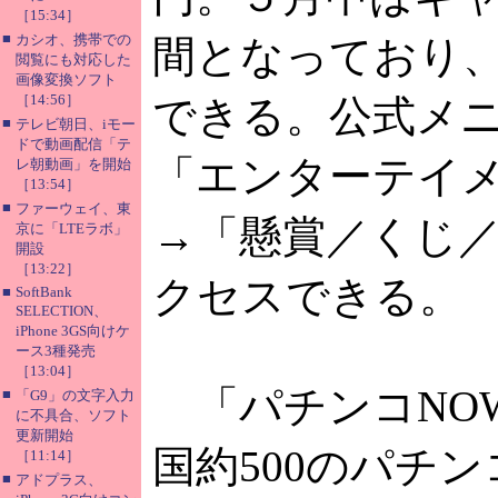
［15:34］
■
カシオ、携帯での
間となっており
閲覧にも対応した
画像変換ソフト
［14:56］
できる。公式メ
■
テレビ朝日、iモー
ドで動画配信「テ
「エンターテイ
レ朝動画」を開始
［13:54］
■
ファーウェイ、東
→「懸賞／くじ
京に「LTEラボ」
開設
［13:22］
クセスできる。
■
SoftBank
SELECTION、
iPhone 3GS向けケ
ース3種発売
［13:04］
「パチンコNOW
■
「G9」の文字入力
に不具合、ソフト
更新開始
国約500のパチ
［11:14］
■
アドプラス、