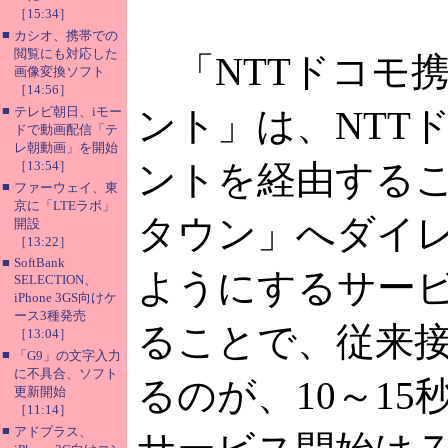
［15:34］
■
カシオ、携帯での
閲覧にも対応した
「NTTドコモ
画像変換ソフト
［14:56］
■
テレビ朝日、iモー
ント」は、NTT
ドで動画配信「テ
レ朝動画」を開始
［13:54］
ントを経由する
■
ファーウェイ、東
京に「LTEラボ」
タウン」へダイ
開設
［13:22］
■
SoftBank
ようにするサー
SELECTION、
iPhone 3GS向けケ
ース3種発売
ることで、従来接
［13:04］
■
「G9」の文字入力
に不具合、ソフト
るのが、10～1
更新開始
［11:14］
■
アドプラス、