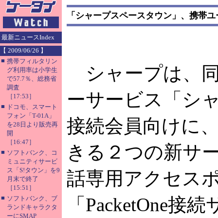
「シャープスペースタウン」、携帯ユ
最新ニュースIndex
【 2009/06/26 】
■
携帯フィルタリン
シャープは、同
グ利用率は小学生
で57.7％、総務省
調査
ーサービス「シ
［17:53］
■
ドコモ、スマート
フォン「T-01A」
接続会員向けに
を28日より販売再
開
［16:47］
きる２つの新サー
■
ソフトバンク、コ
ミュニティサービ
ス「S!タウン」を9
話専用アクセス
月末で終了
［15:51］
■
「PacketOn
ソフトバンク、ブ
ランドキャラクタ
ーにSMAP