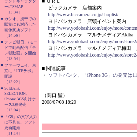
■
ＵＲＬ
ランドキャラクタ
ーにSMAP
ビックカメラ 店舗案内
［15:34］
http://www.biccamera.co.jp/shoplist/
■
カシオ、携帯での
ヨドバシカメラ 店頭イベント案内
閲覧にも対応した
http://www.yodobashi.com/enjoy/more/conte
画像変換ソフト
ヨドバシカメラ マルチメディアAkiba
［14:56］
http://www.yodobashi.com/enjoy/more/store2
■
テレビ朝日、iモー
ドで動画配信「テ
ヨドバシカメラ マルチメディア梅田 
レ朝動画」を開始
http://www.yodobashi.com/enjoy/more/store2
［13:54］
■
ファーウェイ、東
■
関連記事
京に「LTEラボ」
・
ソフトバンク、「iPhone 3G」の発売は
開設
［13:22］
■
SoftBank
SELECTION、
（関口 聖）
iPhone 3GS向けケ
2008/07/08 18:20
ース3種発売
［13:04］
■
「G9」の文字入力
に不具合、ソフト
更新開始
［11:14］