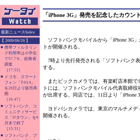
「iPhone 3G」発売を記念したカウ
最新ニュースIndex
ソフトバンクモバイルから「iPhone 3
【 2009/06/26 】
トが開催される。
■
携帯フィルタリン
グ利用率は小学生
で57.7％、総務省
7時より先行発売される「ソフトバンク表
調査
する。
［17:53］
■
ドコモ、スマート
またビックカメラでは、有楽町店本館で11
フォン「T-01A」
トには、ソフトバンクモバイル代表取締役
を28日より販売再
開
が出席する。同店では、11日より「iPhon
［16:47］
■
ソフトバンク、コ
ヨドバシカメラでは、東京のマルチメディア
ミュニティサービ
開催される。
ス「S!タウン」を9
月末で終了
［15:51］
■
ソフトバンク、ブ