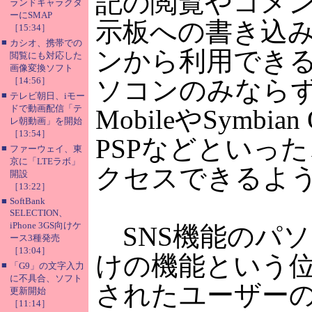
記の閲覧やコメ
ランドキャラクタ
ーにSMAP
示板への書き込み
［15:34］
■
カシオ、携帯での
ンから利用でき
閲覧にも対応した
画像変換ソフト
［14:56］
ソコンのみならず、iPh
■
テレビ朝日、iモー
ドで動画配信「テ
MobileやSym
レ朝動画」を開始
［13:54］
PSPなどといっ
■
ファーウェイ、東
京に「LTEラボ」
クセスできるよ
開設
［13:22］
■
SoftBank
SELECTION、
iPhone 3GS向けケ
SNS機能のパ
ース3種発売
［13:04］
けの機能という
■
「G9」の文字入力
に不具合、ソフト
されたユーザー
更新開始
［11:14］