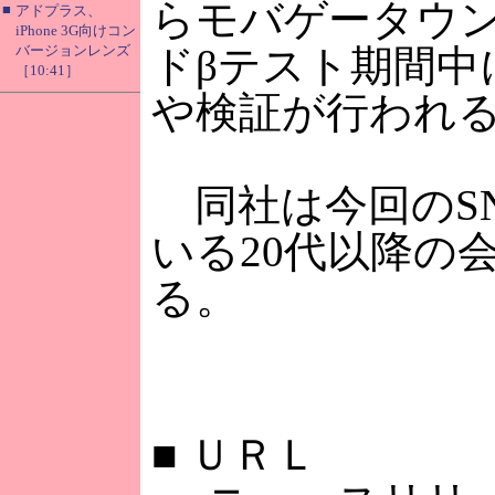
らモバゲータウ
■
アドプラス、
iPhone 3G向けコン
バージョンレンズ
ドβテスト期間中
［10:41］
や検証が行われ
同社は今回のS
いる20代以降の
る。
■
ＵＲＬ