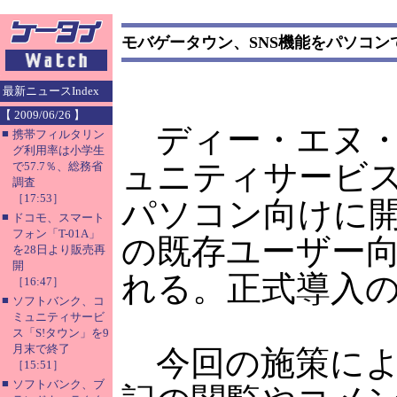
モバゲータウン、SNS機能をパソコン
最新ニュースIndex
【 2009/06/26 】
ディー・エヌ・
■
携帯フィルタリン
グ利用率は小学生
ュニティサービ
で57.7％、総務省
調査
［17:53］
パソコン向けに開
■
ドコモ、スマート
フォン「T-01A」
の既存ユーザー向
を28日より販売再
開
れる。正式導入
［16:47］
■
ソフトバンク、コ
ミュニティサービ
ス「S!タウン」を9
月末で終了
今回の施策によ
［15:51］
■
ソフトバンク、ブ