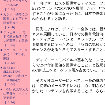
ランドキャラクタ
リー向けサービスを提供するディズニーブ
ーにSMAP
ESPNブランドのMVNOを展開したが、
［15:34］
することが明確になった後に、日本で携帯
■
カシオ、携帯での
ねらられる」と語る。
閲覧にも対応した
画像変換ソフト
［14:56］
同氏によれば、ディズニー全体では、新た
■
テレビ朝日、iモー
ネスを展開している。日本での携帯電話向け
ドで動画配信「テ
ト・ディズニー・インターネットグループ
レ朝動画」を開始
を提供するに至ったのは、「収益の規模が
［13:54］
チャンスがあると考えてスタートすること
■
ファーウェイ、東
京に「LTEラボ」
開設
ディズニー・モバイルの基本的なコンセプ
［13:22］
らではの付加価値を提供すること」と説明し
■
SoftBank
の7割以上をターゲット層が占めている」
SELECTION、
iPhone 3GS向けケ
ース3種発売
その女性ユーザーにとって、一番の魅力となっ
［13:04］
は「従来のメールアドレスは、心に刺さら
■
「G9」の文字入力
かしたコンテンツを内蔵することで、さら
に不具合、ソフト
更新開始
［11:14］