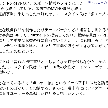
ディズニーの
ランドのMVNOと、スポーツ情報をメインにした
どちらも終了している。米国でのMVNO展開が終了
電話事業に乗り出した格好だが、ミルスタイン氏は「多くの人
な映像作品を制作したりテーマパークなどの運営を手掛ける
事業は3キャリア90サイトを提供しており、登録会員は350万
にとって重要な収益の柱に育っているという。にも関わらず、
コンテンツ事業と比べ、キャリア事業のほうが大きな違いがあ
にした」のだという。
トは「普通の携帯電話と同じような品質を保ちながら、その
たミルスタイン氏は「20代～30代の女性がメインターゲット
と述べた。
ているのは「disney.ne.jp」というメールアドレスだと
ないものばかり」と指摘する。さらに、端末内にはディズニー
に女性ユーザーを意識した作りを目指したという。