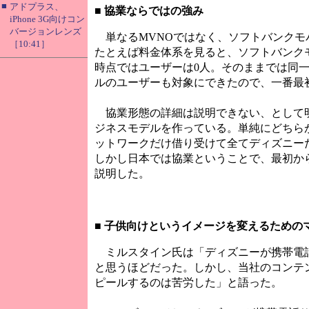
■
アドプラス、
■
協業ならではの強み
iPhone 3G向けコン
バージョンレンズ
単なるMVNOではなく、ソフトバンクモ
［10:41］
たとえば料金体系を見ると、ソフトバンク
時点ではユーザーは0人。そのままでは同
ルのユーザーも対象にできたので、一番最
協業形態の詳細は説明できない、として明
ジネスモデルを作っている。単純にどちら
ットワークだけ借り受けて全てディズニー
しかし日本では協業ということで、最初か
説明した。
■
子供向けというイメージを変えるための
ミルスタイン氏は「ディズニーが携帯電話
と思うほどだった。しかし、当社のコンテ
ピールするのは苦労した」と語った。