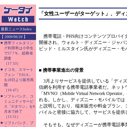
「女性ユーザーがターゲット」、ディ
最新ニュースIndex
携帯電話・PHS向けコンテンツプロバイ
【 2009/06/26 】
開催され、ウォルト・ディズニー・ジャパ
■
携帯フィルタリン
グ利用率は小学生
ビッド・ミルスタイン氏がディズニー・モ
で57.7％、総務省
調査
［17:53］
■
ドコモ、スマート
■
携帯事業進出の背景
フォン「T-01A」
を28日より販売再
3月よりサービスを提供している「ディズ
開
信網を利用する携帯電話事業者だ。ネット
［16:47］
「MVNO（Mobile Virtual Network
■
ソフトバンク、コ
れる。しかし、ディズニー・モバイルでは
ミュニティサービ
と説明しており、端末販売や料金プラン、
ス「S!タウン」を9
月末で終了
バイルと密接に協力して、サービスを提供
［15:51］
■
ソフトバンク、ブ
そもそも、なぜディズニーが携帯電話事