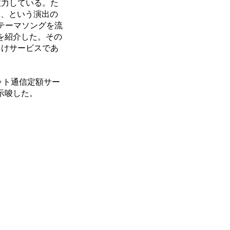
注力している。た
る、という演出の
テーマソングを流
を紹介した。その
向けサービスであ
ット通信定額サー
示唆した。