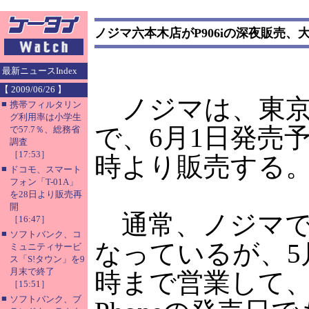
ノジマ六本木店がP906iの深夜販売
最新ニュースIndex
【 2009/06/26 】
ノジマは、東京
■
携帯フィルタリン
グ利用率は小学生
で、6月1日発売予
で57.7％、総務省
調査
［17:53］
時より販売する
■
ドコモ、スマート
フォン「T-01A」
を28日より販売再
開
通常、ノジマで
［16:47］
■
ソフトバンク、コ
なっているが、5
ミュニティサービ
ス「S!タウン」を9
月末で終了
時まで営業して、P
［15:51］
■
ソフトバンク、ブ