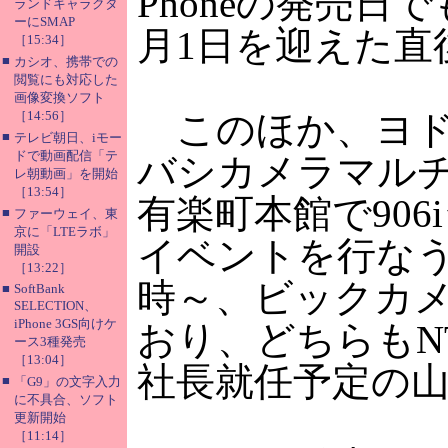
Phoneの発売日でも
ランドキャラクタ
ーにSMAP
月1日を迎えた直
［15:34］
■
カシオ、携帯での
閲覧にも対応した
画像変換ソフト
［14:56］
このほか、ヨド
■
テレビ朝日、iモー
ドで動画配信「テ
バシカメラマルチ
レ朝動画」を開始
［13:54］
有楽町本館で906i
■
ファーウェイ、東
京に「LTEラボ」
イベントを行な
開設
［13:22］
時～、ビックカメ
■
SoftBank
SELECTION、
iPhone 3GS向けケ
おり、どちらもN
ース3種発売
［13:04］
社長就任予定の
■
「G9」の文字入力
に不具合、ソフト
更新開始
［11:14］