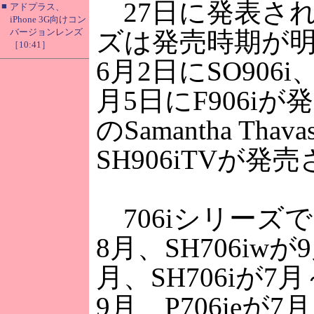
27日に発表された
■
アドプラス、
iPhone 3G向けコン
バージョンレンズ
ズは発売時期が明ら
［10:41］
6月2日にSO906i
月5日にF906iが
のSamantha Th
SH906iTVが発
706iシリーズでは
8月、SH706iwが
月、SH706iが7月
9月、P706ieが7