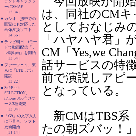
今回放映が開始
ランドキャラクタ
ーにSMAP
は、同社のCMキ
［15:34］
■
カシオ、携帯での
としておなじみ
閲覧にも対応した
画像変換ソフト
［14:56］
「ハヤハヤ君」
■
テレビ朝日、iモー
ドで動画配信「テ
CM「Yes,we Ch
レ朝動画」を開始
［13:54］
話サービスの特
■
ファーウェイ、東
京に「LTEラボ」
前で演説しアピ
開設
［13:22］
となっている。
■
SoftBank
SELECTION、
iPhone 3GS向けケ
ース3種発売
［13:04］
新CMはTBS系
■
「G9」の文字入力
に不具合、ソフト
たの朝ズバッ！
更新開始
［11:14］