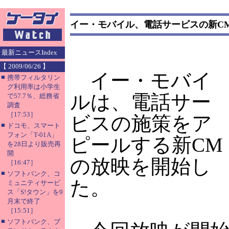
イー・モバイル、電話サービスの新C
最新ニュースIndex
【 2009/06/26 】
イー・モバイ
■
携帯フィルタリン
グ利用率は小学生
ルは、電話サー
で57.7％、総務省
調査
［17:53］
ビスの施策をア
■
ドコモ、スマート
フォン「T-01A」
ピールする新CM
を28日より販売再
開
の放映を開始し
［16:47］
■
ソフトバンク、コ
た。
ミュニティサービ
ス「S!タウン」を9
月末で終了
［15:51］
■
ソフトバンク、ブ