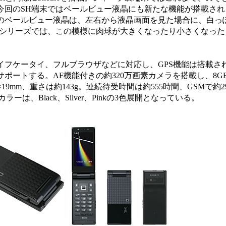
今回のSH端末ではベールビュー液晶にも新たな機能が搭載され
のベールビュー液晶は、左右から液晶画面を見た場合に、白っ
Hシリーズでは、この模様に肉球が大きくなったり小さくなった
フケータイ、フルブラウザなどに対応し、GPS機能は搭載さ
方式もサポートする。AF機能付きの約320万画素カメラを搭載し、8G
15×19mm、重さは約143g。連続待受時間は約555時間、GSMで約
ーは、Black、Silver、Pinkの3色展開となっている。