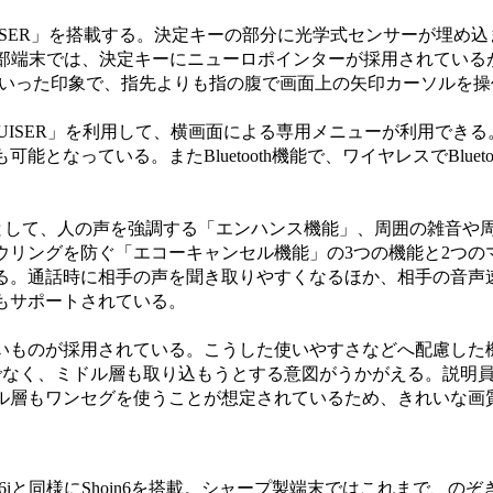
CRUISER」を搭載する。決定キーの部分に光学式センサーが埋め
部端末では、決定キーにニューロポインターが採用されているが
ーといった印象で、指先よりも指の腹で画面上の矢印カーソルを
RUISER」を利用して、横画面による専用メニューが利用でき
なっている。またBluetooth機能で、ワイヤレスでBlueto
機能として、人の声を強調する「エンハンス機能」、周囲の雑音や
ウリングを防ぐ「エコーキャンセル機能」の3つの機能と2つの
る。通話時に相手の声を聞き取りやすくなるほか、相手の音声
もサポートされている。
ものが採用されている。こうした使いやすさなどへ配慮した
でなく、ミドル層も取り込もうとする意図がうかがえる。説明員に
ル層もワンセグを使うことが想定されているため、きれいな画
iと同様にShoin6を搭載。シャープ製端末ではこれまで、の