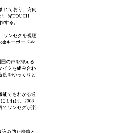
込まれており、方向
、光TOUCH
操作する。
る。ワンセグを視聴
othキーボードや
周囲の声を抑える
マイクを組み合わ
速度をゆっくりと
機能でもわかる通
よれば、2008
質でワンセグが楽
ぞき込み防止機能と