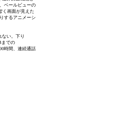
、ベールビューの
ぽく画面が見えた
りするアニメーシ
れない。下り
Bまでの
290時間、連続通話