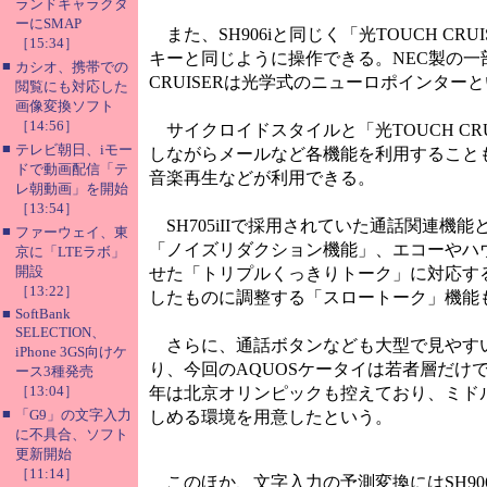
ランドキャラクタ
ーにSMAP
また、SH906iと同じく「光TOUCH 
［15:34］
キーと同じように操作できる。NEC製の一
■
カシオ、携帯での
CRUISERは光学式のニューロポインタ
閲覧にも対応した
画像変換ソフト
［14:56］
サイクロイドスタイルと「光TOUCH C
■
テレビ朝日、iモー
しながらメールなど各機能を利用することも可能と
ドで動画配信「テ
音楽再生などが利用できる。
レ朝動画」を開始
［13:54］
SH705iIIで採用されていた通話関連
■
ファーウェイ、東
「ノイズリダクション機能」、エコーやハ
京に「LTEラボ」
開設
せた「トリプルくっきりトーク」に対応す
［13:22］
したものに調整する「スロートーク」機能
■
SoftBank
SELECTION、
さらに、通話ボタンなども大型で見やすい
iPhone 3GS向けケ
り、今回のAQUOSケータイは若者層だけ
ース3種発売
［13:04］
年は北京オリンピックも控えており、ミド
■
「G9」の文字入力
しめる環境を用意したという。
に不具合、ソフト
更新開始
［11:14］
このほか、文字入力の予測変換にはSH906