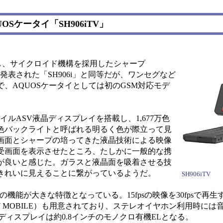
Sケータイ「SH906iTV」
搭載し、サイクロイド機構を採用したシャープ
発表された「SH906i」と同等だが、ワンセグなど
、AQUOSケータイとしては初のGSM対応モデ
イルASV液晶ディスプレイを搭載し、1,677万色
色バックライトと呼ばれる明るく色が際立って見
画面とシャープの培ってきた液晶技術による映像
受画面を表示させたところ、たしかに一般的な携
が良いと感じた。ガラスと液晶面を吸着させる技
きれいに見えることに繋がっているようだ。
SH906iTV
能が大きな特徴となっている。15fpsの映像を30fpsで再
MOBILE）も用意されており、ステレオイヤホン利用時には音響技術
ブディスプレイは約0.8インチのモノクロ有機ELとなる。