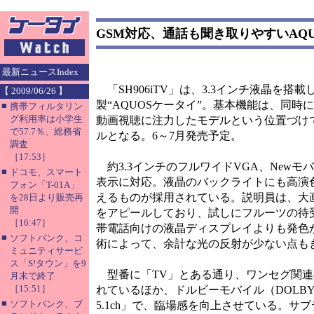
GSM対応、通話も聞き取りやすいAQUO
最新ニュースIndex
「SH906iTV」は、3.3インチ液晶を
【 2009/06/26 】
製“AQUOSケータイ”。基本機能は、同時に
■
携帯フィルタリン
グ利用率は小学生
動画視聴に注力したモデルという位置づけで
で57.7％、総務省
ルとなる。6～7月発売予定。
調査
［17:53］
約3.3インチのフルワイドVGA、Newモバ
■
ドコモ、スマート
表示に対応。液晶のバックライトにも高演
フォン「T-01A」
えるものが採用されている。説明員は、大
を28日より販売再
開
をアピールしており、試しにフルーツの待
［16:47］
帯電話向けの液晶ディスプレイよりも発色
■
ソフトバンク、コ
術によって、余計な光の反射が少ない点も
ミュニティサービ
ス「S!タウン」を9
型番に「TV」とある通り、ワンセグ関連の機
月末で終了
［15:51］
れているほか、ドルビーモバイル（DOLBY 
■
ソフトバンク、ブ
5.1ch」で、臨場感を向上させている。サ