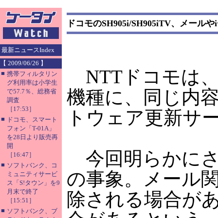
ドコモのSH905i/SH905iTV、メー
最新ニュースIndex
【 2009/06/26 】
NTTドコモは、シ
■
携帯フィルタリン
グ利用率は小学生
機種に、同じ内
で57.7％、総務省
調査
［17:53］
トウェア更新サ
■
ドコモ、スマート
フォン「T-01A」
を28日より販売再
開
今回明らかにさ
［16:47］
■
ソフトバンク、コ
の事象。メール
ミュニティサービ
ス「S!タウン」を9
月末で終了
除される場合があ
［15:51］
■
ソフトバンク、ブ