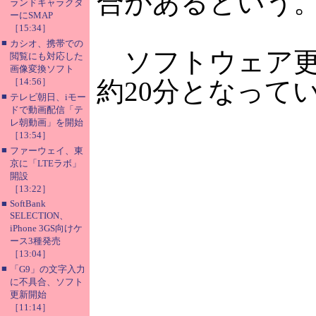
合があるという
ランドキャラクタ
ーにSMAP
［15:34］
■
カシオ、携帯での
ソフトウェア更新に
閲覧にも対応した
画像変換ソフト
［14:56］
約20分となって
■
テレビ朝日、iモー
ドで動画配信「テ
レ朝動画」を開始
［13:54］
■
ファーウェイ、東
京に「LTEラボ」
開設
［13:22］
■
SoftBank
SELECTION、
iPhone 3GS向けケ
ース3種発売
［13:04］
■
「G9」の文字入力
に不具合、ソフト
更新開始
［11:14］