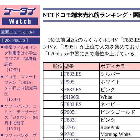
NTTドコモ端末売れ筋ランキング・関西
最新ニュースIndex
1位は前回2位のらくらくホンIV「F883i
【 2009/06/26 】
ンIVと「P905i」が上位で人気を集めており、
■
携帯フィルタリン
グ利用率は小学生
「P705i」が中盤にまで順位を上げている。
で57.7％、総務省
調査
順位
型番
ボディカラー
［17:53］
1
F883iES
シルバー
■
ドコモ、スマート
2
P905i
ホワイト
フォン「T-01A」
を28日より販売再
3
F883iES
ピンク
開
4
SH905i
White
［16:47］
5
F883iES
ネイビー
■
ソフトバンク、コ
ミュニティサービ
6
P905i
ピンクゴールド
ス「S!タウン」を9
7
F883i
ピンク
月末で終了
8
D705i
RosePink
［15:51］
9
P705i
Morning White
■
ソフトバンク、ブ