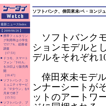
ソフトバンク、倖田來未/ペ・ヨンジ
最新ニュースIndex
【 2009/06/26 】
ソフトバンクモバイ
■
携帯フィルタリン
グ利用率は小学生
ションモデルと
で57.7％、総務省
調査
［17:53］
デルをそれぞれ1
■
ドコモ、スマート
フォン「T-01A」
を28日より販売再
開
倖田來未モデル
［16:47］
■
ソフトバンク、コ
ンナーシートがそ
ミュニティサービ
ス「S!タウン」を9
月末で終了
ットのアートワ
［15:51］
■
ソフトバンク、ブ