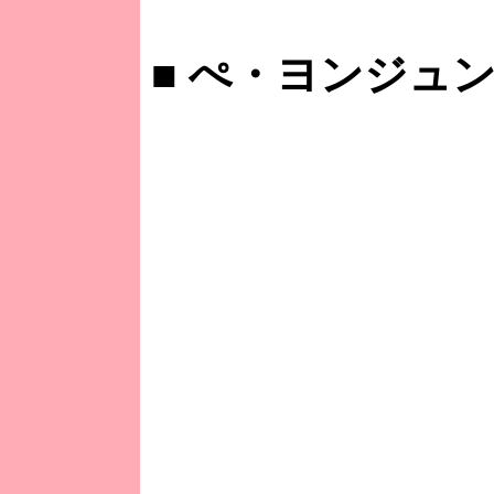
■
ぺ・ヨンジュン