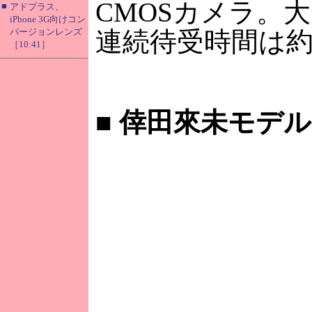
CMOSカメラ。大き
■
アドプラス、
iPhone 3G向けコン
バージョンレンズ
連続待受時間は約
［10:41］
■
倖田來未モデル