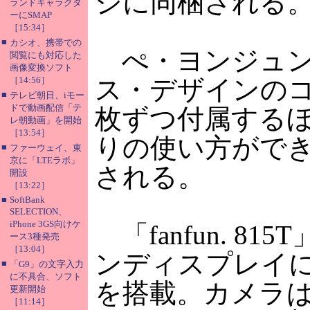
ジに同梱される
ランドキャラクタ
ーにSMAP
［15:34］
■
カシオ、携帯での
ぺ・ヨンジュン
閲覧にも対応した
画像変換ソフト
［14:56］
ス・デザインの
■
テレビ朝日、iモー
ドで動画配信「テ
枚ずつ付属する
レ朝動画」を開始
［13:54］
りの使い方がで
■
ファーウェイ、東
京に「LTEラボ」
される。
開設
［13:22］
■
SoftBank
SELECTION、
iPhone 3GS向けケ
「fanfun. 
ース3種発売
［13:04］
ンディスプレイに2
■
「G9」の文字入力
に不具合、ソフト
を搭載。カメラは
更新開始
［11:14］