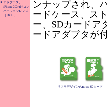
ンナップされ、
■
アドプラス、
iPhone 3G向けコン
バージョンレンズ
ードケース、ス
［10:41］
ー、SDカードアダ
ードアダプタが
リスモデザインのmicroSDカード