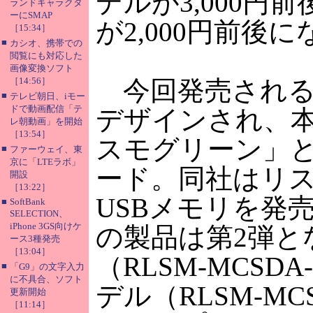
デルが3,000円前
ランドキャラクタ
ーにSMAP
が2,000円前後
［15:34］
■
カシオ、携帯での
閲覧にも対応した
画像変換ソフト
［14:56］
今回発売される
■
テレビ朝日、iモー
ドで動画配信「テ
デザインされ、
レ朝動画」を開始
［13:54］
スモグリーン」とし
■
ファーウェイ、東
京に「LTEラボ」
ード。同社はリ
開設
［13:22］
USBメモリを発
■
SoftBank
SELECTION、
iPhone 3GS向けケ
の製品は第2弾と
ース3種発売
［13:04］
（RLSM-MCSDA
■
「G9」の文字入力
に不具合、ソフト
デル（RLSM-MC
更新開始
［11:14］