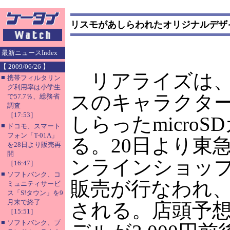
リスモがあしらわれたオリジナルデザイン
最新ニュースIndex
【 2009/06/26 】
リアライズは、
■
携帯フィルタリン
グ利用率は小学生
スのキャラクタ
で57.7％、総務省
調査
［17:53］
しらったmicro
■
ドコモ、スマート
フォン「T-01A」
る。20日より東
を28日より販売再
開
ンラインショッ
［16:47］
■
ソフトバンク、コ
販売が行なわれ
ミュニティサービ
ス「S!タウン」を9
月末で終了
される。店頭予想
［15:51］
■
ソフトバンク、ブ