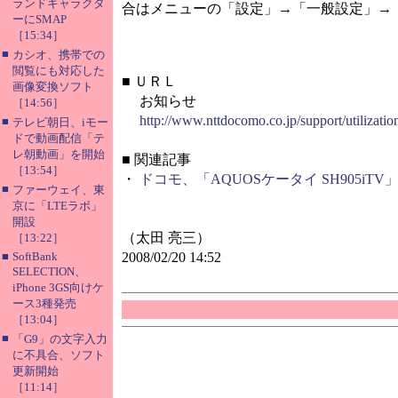
ランドキャラクタ
合はメニューの「設定」→「一般設定」→
ーにSMAP
［15:34］
■
カシオ、携帯での
閲覧にも対応した
■
ＵＲＬ
画像変換ソフト
お知らせ
［14:56］
http://www.nttdocomo.co.jp/support/utilization
■
テレビ朝日、iモー
ドで動画配信「テ
レ朝動画」を開始
■
関連記事
［13:54］
・
ドコモ、「AQUOSケータイ SH905iTV
■
ファーウェイ、東
京に「LTEラボ」
開設
（太田 亮三）
［13:22］
■
SoftBank
2008/02/20 14:52
SELECTION、
iPhone 3GS向けケ
ース3種発売
［13:04］
■
「G9」の文字入力
に不具合、ソフト
更新開始
［11:14］