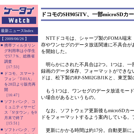
ドコモのSH905iTV、一部microS
最新ニュースIndex
NTTドコモは、シャープ製のFOMA端末「SH
【 2009/06/26 】
存やワンセグのデータ放送関連に不具合が
■
携帯フィルタリン
グ利用率は小学生
を開始した。
で57.7％、総務省
調査
明らかにされた不具合は2つ。1つは、一部の
［17:53］
録画のデータ保存、フォーマットができない場
■
ドコモ、スマート
ドは、松下製のRP-SM02GBJ1Kと、東芝製の
フォン「T-01A」
を28日より販売再
開
もう1つは、ワンセグのデータ放送モード
［16:47］
い場合があるというもの。
■
ソフトバンク、コ
ミュニティサービ
なお、ソフトウェア更新後もmicroSDカー
ス「S!タウン」を9
ドをフォーマットするよう案内している。
月末で終了
［15:51］
■
ソフトバンク、ブ
更新にかかる時間は約17分。自動更新に