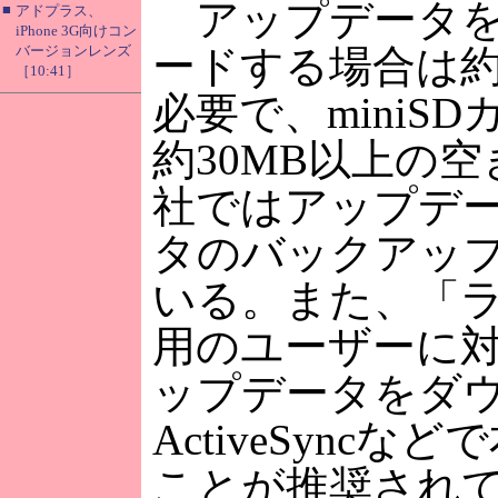
アップデータを
■
アドプラス、
iPhone 3G向けコン
バージョンレンズ
ードする場合は約
［10:41］
必要で、miniS
約30MB以上の
社ではアップデ
タのバックアッ
いる。また、「
用のユーザーに
ップデータをダ
ActiveSync
ことが推奨され