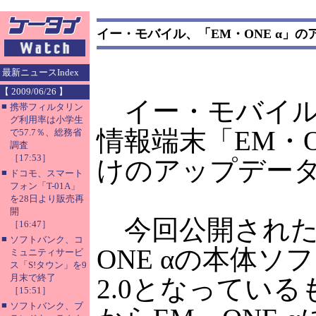
イー・モバイル、「EM・ONE α」の
最新ニュースIndex
【 2009/06/26 】
イー・モバイル
■
携帯フィルタリン
グ利用率は小学生
情報端末「EM・ON
で57.7％、総務省
調査
［17:53］
けのアップデー
■
ドコモ、スマート
フォン「T-01A」
を28日より販売再
開
今回公開された
［16:47］
■
ソフトバンク、コ
ONE αの本体
ミュニティサービ
ス「S!タウン」を9
月末で終了
2.0となっている
［15:51］
■
ソフトバンク、ブ