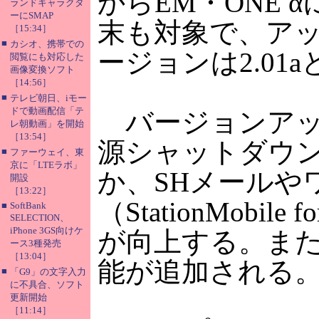
からEM・ONE
ランドキャラクタ
ーにSMAP
末も対象で、ア
［15:34］
■
カシオ、携帯での
ージョンは2.01
閲覧にも対応した
画像変換ソフト
［14:56］
■
テレビ朝日、iモー
ドで動画配信「テ
バージョンアッ
レ朝動画」を開始
［13:54］
源シャットダウ
■
ファーウェイ、東
京に「LTEラボ」
か、SHメールや
開設
［13:22］
（StationMobil
■
SoftBank
SELECTION、
iPhone 3GS向けケ
が向上する。ま
ース3種発売
［13:04］
能が追加される
■
「G9」の文字入力
に不具合、ソフト
更新開始
［11:14］