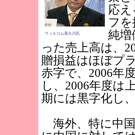
応え
フを
純増
ウィルコム喜久川氏
った売上高は、20
贈損益はほぼプラ
赤字で、2006
し、2006年度
期には黒字化し、
海外、特に中国