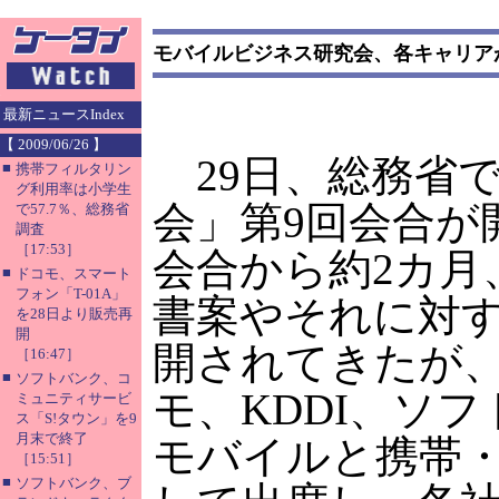
モバイルビジネス研究会、各キャリア
最新ニュースIndex
【 2009/06/26 】
29日、総務省
■
携帯フィルタリン
グ利用率は小学生
会」第9回会合が
で57.7％、総務省
調査
［17:53］
会合から約2カ月
■
ドコモ、スマート
フォン「T-01A」
書案やそれに対
を28日より販売再
開
開されてきたが、
［16:47］
■
ソフトバンク、コ
モ、KDDI、ソ
ミュニティサービ
ス「S!タウン」を9
月末で終了
モバイルと携帯・
［15:51］
■
ソフトバンク、ブ