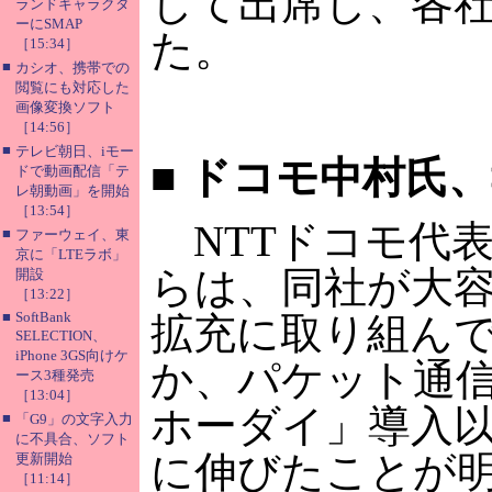
して出席し、各
ランドキャラクタ
ーにSMAP
た。
［15:34］
■
カシオ、携帯での
閲覧にも対応した
画像変換ソフト
［14:56］
■
テレビ朝日、iモー
■
ドコモ中村氏、
ドで動画配信「テ
レ朝動画」を開始
［13:54］
NTTドコモ代表
■
ファーウェイ、東
京に「LTEラボ」
らは、同社が大
開設
［13:22］
■
SoftBank
拡充に取り組ん
SELECTION、
iPhone 3GS向けケ
か、パケット通
ース3種発売
［13:04］
ホーダイ」導入以
■
「G9」の文字入力
に不具合、ソフト
に伸びたことが
更新開始
［11:14］