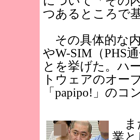
について「その
つあるところで
その具体的な内
やW-SIM（P
とを挙げた。ハー
トウェアのオー
「papipo!」
また
業と