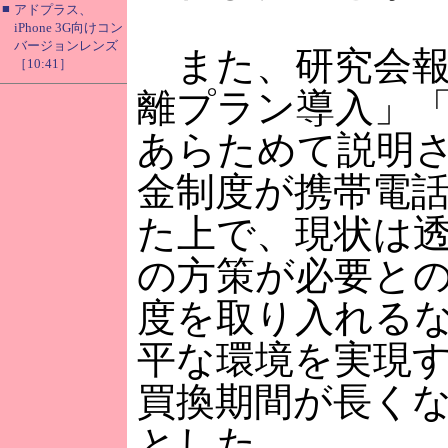
■
アドプラス、
iPhone 3G向けコン
バージョンレンズ
また、研究会報
［10:41］
離プラン導入」「
あらためて説明
金制度が携帯電
た上で、現状は
の方策が必要と
度を取り入れる
平な環境を実現
買換期間が長く
とした。