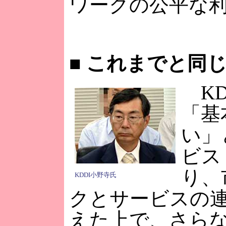
ワークの公平な
■
これまでと同じ
KD
「基
い」
ビス
り、
KDDI小野寺氏
クとサービスの
えた上で、さら