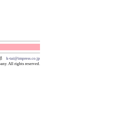
集部
k-tai@impress.co.jp
y. All rights reserved.