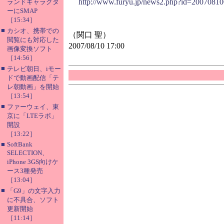
http://www.furyu.jp/news2.php?id=2007081
ランドキャラクタ
ーにSMAP
［15:34］
■
カシオ、携帯での
（関口 聖）
閲覧にも対応した
2007/08/10 17:00
画像変換ソフト
［14:56］
■
テレビ朝日、iモー
ドで動画配信「テ
レ朝動画」を開始
［13:54］
■
ファーウェイ、東
京に「LTEラボ」
開設
［13:22］
■
SoftBank
SELECTION、
iPhone 3GS向けケ
ース3種発売
［13:04］
■
「G9」の文字入力
に不具合、ソフト
更新開始
［11:14］