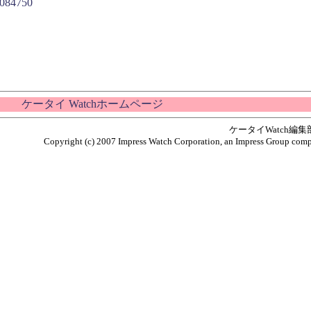
0084750
ケータイ Watchホームページ
ケータイWatch編
Copyright (c) 2007 Impress Watch Corporation, an Impress Group compan