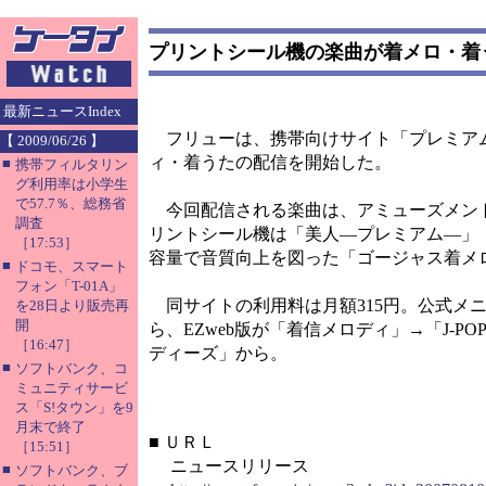
プリントシール機の楽曲が着メロ・着
最新ニュースIndex
フリューは、携帯向けサイト「プレミアム
【 2009/06/26 】
ィ・着うたの配信を開始した。
■
携帯フィルタリン
グ利用率は小学生
で57.7％、総務省
今回配信される楽曲は、アミューズメント
調査
リントシール機は「美人―プレミアム―」「M
［17:53］
容量で音質向上を図った「ゴージャス着メ
■
ドコモ、スマート
フォン「T-01A」
同サイトの利用料は月額315円。公式メニュ
を28日より販売再
開
ら、EZweb版が「着信メロディ」→「J-P
［16:47］
ディーズ」から。
■
ソフトバンク、コ
ミュニティサービ
ス「S!タウン」を9
月末で終了
■
ＵＲＬ
［15:51］
ニュースリリース
■
ソフトバンク、ブ