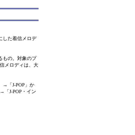
にした着信メロデ
るもの。対象のプ
着信メロディは、大
「J-POP」か
「J-POP・イン