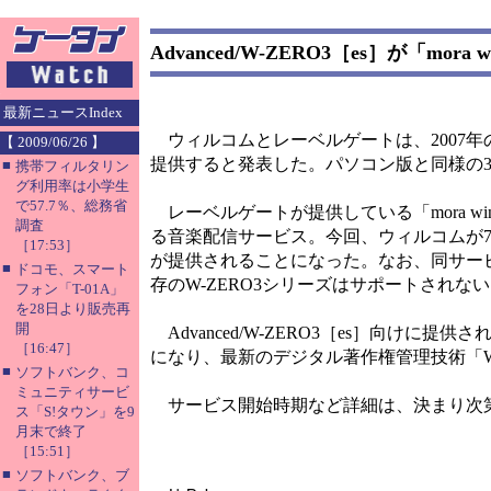
Advanced/W-ZERO3［es］が「m
最新ニュースIndex
ウィルコムとレーベルゲートは、2007年の秋をめ
【 2009/06/26 】
提供すると発表した。パソコン版と同様の30
■
携帯フィルタリン
グ利用率は小学生
で57.7％、総務省
レーベルゲートが提供している「mora win」は
調査
る音楽配信サービス。今回、ウィルコムが7月19日
［17:53］
が提供されることになった。なお、同サービスはOSに
■
ドコモ、スマート
存のW-ZERO3シリーズはサポートされな
フォン「T-01A」
を28日より販売再
開
Advanced/W-ZERO3［es］向けに提供され
［16:47］
になり、最新のデジタル著作権管理技術「W
■
ソフトバンク、コ
ミュニティサービ
サービス開始時期など詳細は、決まり次
ス「S!タウン」を9
月末で終了
［15:51］
■
ソフトバンク、ブ