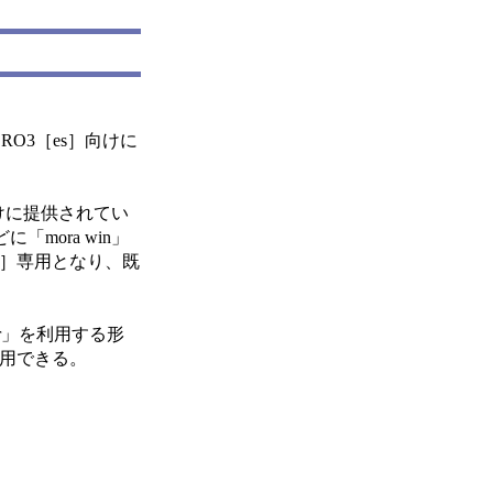
RO3［es］向けに
」向けに提供されてい
「mora win」
［es］専用となり、既
yer」を利用する形
利用できる。