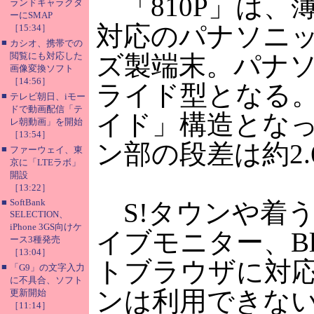
「810P」は、薄
ランドキャラクタ
ーにSMAP
対応のパナソニッ
［15:34］
■
カシオ、携帯での
閲覧にも対応した
ズ製端末。パナ
画像変換ソフト
［14:56］
ライド型となる
■
テレビ朝日、iモー
ドで動画配信「テ
イド」構造とな
レ朝動画」を開始
［13:54］
ン部の段差は約2.
■
ファーウェイ、東
京に「LTEラボ」
開設
［13:22］
■
SoftBank
S!タウンや着
SELECTION、
iPhone 3GS向けケ
イブモニター、Bl
ース3種発売
［13:04］
トブラウザに対
■
「G9」の文字入力
に不具合、ソフト
ンは利用できな
更新開始
［11:14］