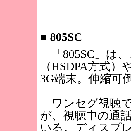
■
805SC
「805SC」は
（HSDPA方式
3G端末。伸縮可
ワンセグ視聴で
が、視聴中の通
いる。ディスプレ