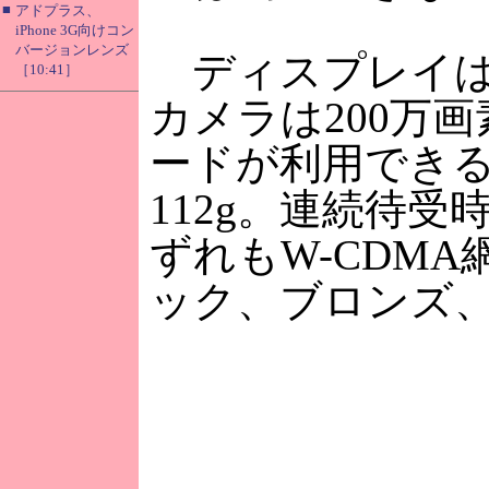
■
アドプラス、
iPhone 3G向けコン
バージョンレンズ
ディスプレイは2.
［10:41］
カメラは200万画
ードが利用できる。大
112g。連続待受
ずれもW-CDM
ック、ブロンズ