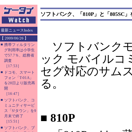
ソフトバンク、「810P」と「805SC」
最新ニュースIndex
【 2009/06/26 】
ソフトバンクモ
■
携帯フィルタリン
グ利用率は小学生
ック モバイルコ
で57.7％、総務省
調査
［17:53］
セグ対応のサムスン
■
ドコモ、スマート
フォン「T-01A」
る。
を28日より販売再
開
［16:47］
■
ソフトバンク、コ
ミュニティサービ
ス「S!タウン」を9
■
810P
月末で終了
［15:51］
■
ソフトバンク、ブ