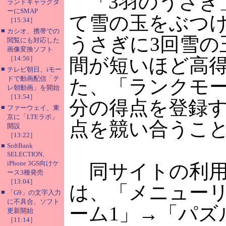
「3羽のうさぎ
ランドキャラクタ
ーにSMAP
て雪の玉をぶつ
［15:34］
■
カシオ、携帯での
うさぎに3回雪の
閲覧にも対応した
画像変換ソフト
［14:56］
間が短いほど高
■
テレビ朝日、iモー
ドで動画配信「テ
た、「ランクモ
レ朝動画」を開始
［13:54］
分の得点を登録
■
ファーウェイ、東
京に「LTEラボ」
点を競い合うこ
開設
［13:22］
■
SoftBank
SELECTION、
iPhone 3GS向けケ
同サイトの利用料
ース3種発売
［13:04］
は、「メニュー
■
「G9」の文字入力
に不具合、ソフト
ーム1」→「パズ
更新開始
［11:14］