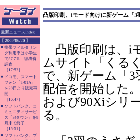
凸版印刷、iモード向けに新ゲーム「3
最新ニュースIndex
【 2009/06/26 】
凸版印刷は、i
■
携帯フィルタリン
グ利用率は小学生
ムサイト「くる
で57.7％、総務省
調査
［17:53］
で、新ゲーム「3
■
ドコモ、スマート
フォン「T-01A」
配信を開始した。
を28日より販売再
開
および90Xiシ
［16:47］
■
ソフトバンク、コ
る。
ミュニティサービ
ス「S!タウン」を9
月末で終了
［15:51］
■
ソフトバンク、ブ