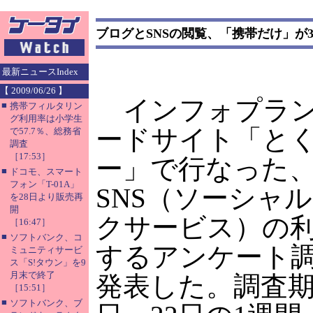
ブログとSNSの閲覧、「携帯だけ」が
最新ニュースIndex
【 2009/06/26 】
インフォプラン
■
携帯フィルタリン
グ利用率は小学生
ードサイト「と
で57.7％、総務省
調査
［17:53］
ー」で行なった
■
ドコモ、スマート
フォン「T-01A」
SNS（ソーシャ
を28日より販売再
開
クサービス）の
［16:47］
■
ソフトバンク、コ
するアンケート
ミュニティサービ
ス「S!タウン」を9
月末で終了
発表した。調査期
［15:51］
■
ソフトバンク、ブ