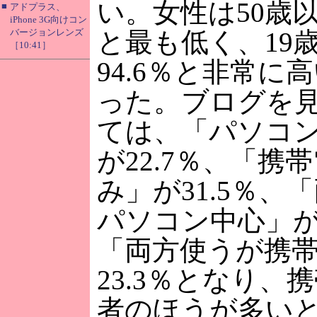
い。女性は50歳以
■
アドプラス、
iPhone 3G向けコン
バージョンレンズ
と最も低く、19
［10:41］
94.6％と非常に
った。ブログを
ては、「パソコ
が22.7％、「携
み」が31.5％、
パソコン中心」が2
「両方使うが携
23.3％となり、
者のほうが多い