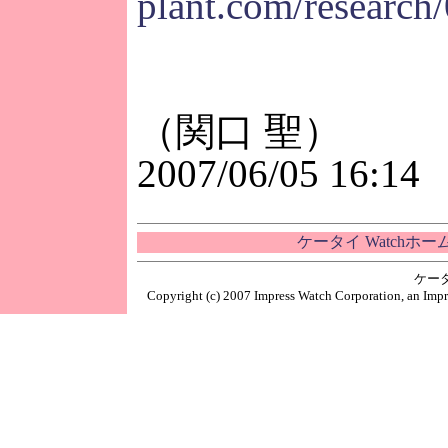
plant.com/research
（関口 聖）
2007/06/05 16:14
ケータイ Watchホ
ケー
Copyright (c) 2007 Impress Watch Corporation, an Impr