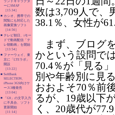
日～22日の1週
ランドキャラクタ
ーにSMAP
数は3,709人で
［15:34］
■
カシオ、携帯での
38.1％、女性が61
閲覧にも対応した
画像変換ソフト
［14:56］
■
テレビ朝日、iモー
ドで動画配信「テ
まず、ブログを
レ朝動画」を開始
［13:54］
かという設問で
■
ファーウェイ、東
京に「LTEラボ」
70.4％が「見る
開設
［13:22］
別や年齢別に見
■
SoftBank
SELECTION、
iPhone 3GS向けケ
おおよそ70％前
ース3種発売
［13:04］
るが、19歳以下が
■
「G9」の文字入力
に不具合、ソフト
く、20歳代が77
更新開始
［11:14］