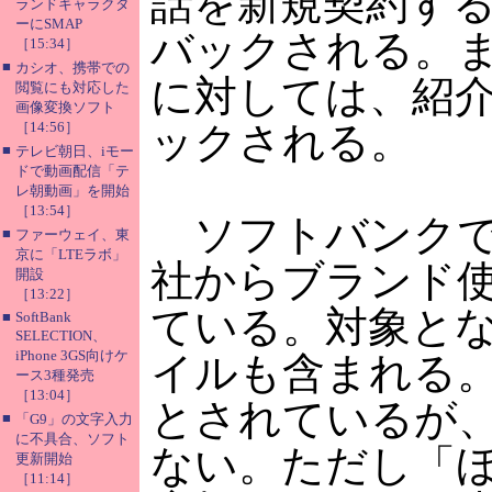
話を新規契約すると
ランドキャラクタ
ーにSMAP
バックされる。
［15:34］
■
カシオ、携帯での
に対しては、紹介
閲覧にも対応した
画像変換ソフト
［14:56］
ックされる。
■
テレビ朝日、iモー
ドで動画配信「テ
レ朝動画」を開始
［13:54］
ソフトバンクで
■
ファーウェイ、東
京に「LTEラボ」
社からブランド
開設
［13:22］
ている。対象とな
■
SoftBank
SELECTION、
iPhone 3GS向けケ
イルも含まれる。売
ース3種発売
［13:04］
とされているが
■
「G9」の文字入力
に不具合、ソフト
ない。ただし「
更新開始
［11:14］