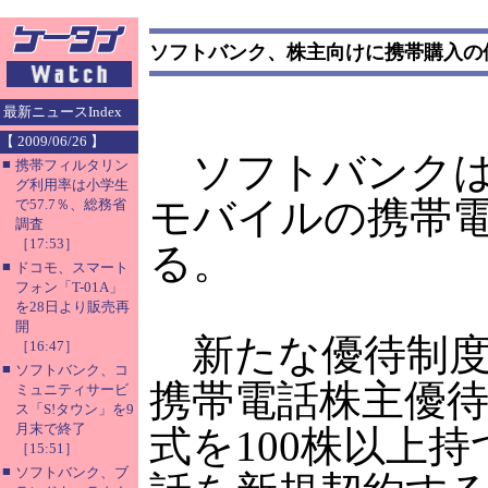
ソフトバンク、株主向けに携帯購入の
最新ニュースIndex
【 2009/06/26 】
ソフトバンクは
■
携帯フィルタリン
グ利用率は小学生
モバイルの携帯
で57.7％、総務省
調査
［17:53］
る。
■
ドコモ、スマート
フォン「T-01A」
を28日より販売再
開
新たな優待制度
［16:47］
■
ソフトバンク、コ
携帯電話株主優
ミュニティサービ
ス「S!タウン」を9
月末で終了
式を100株以上
［15:51］
■
ソフトバンク、ブ