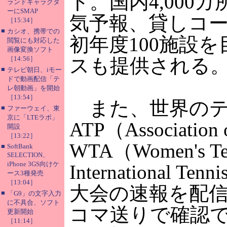
ト。国内4,00
ランドキャラクタ
ーにSMAP
気予報、貸しコ
［15:34］
■
カシオ、携帯での
初年度100施設
閲覧にも対応した
画像変換ソフト
［14:56］
スも提供される
■
テレビ朝日、iモー
ドで動画配信「テ
レ朝動画」を開始
［13:54］
また、世界のテ
■
ファーウェイ、東
京に「LTEラボ」
ATP（Association o
開設
［13:22］
WTA（Women's Te
■
SoftBank
SELECTION、
iPhone 3GS向けケ
International T
ース3種発売
［13:04］
大会の速報を配
■
「G9」の文字入力
に不具合、ソフト
コマ送りで確認
更新開始
［11:14］