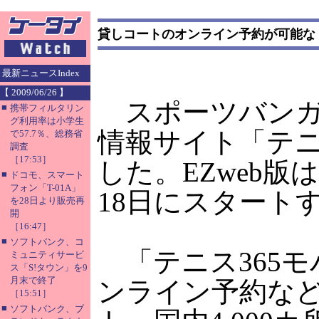
貸しコートのオンライン予約が可能な「
最新ニュースIndex
【 2009/06/26 】
スポーツバンガ
■
携帯フィルタリン
グ利用率は小学生
情報サイト「テニ
で57.7％、総務省
調査
［17:53］
した。EZweb版は
■
ドコモ、スマート
フォン「T-01A」
18日にスタート
を28日より販売再
開
［16:47］
■
ソフトバンク、コ
「テニス365モ
ミュニティサービ
ス「S!タウン」を9
月末で終了
ンライン予約な
［15:51］
■
ソフトバンク、ブ