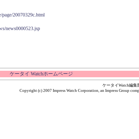
se/page/20070329c.html
ws/news0000523.jsp
ケータイ Watchホームページ
ケータイWatch編
Copyright (c) 2007 Impress Watch Corporation, an Impress Group compan