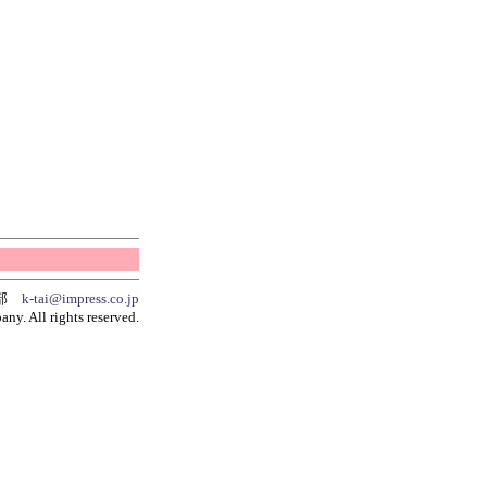
集部
k-tai@impress.co.jp
y. All rights reserved.