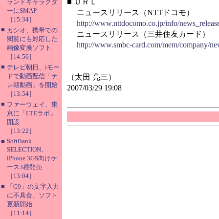
■
ＵＲＬ
ランドキャラクタ
ーにSMAP
ニュースリリース（NTTドコモ）
［15:34］
http://www.nttdocomo.co.jp/info/news_relea
■
カシオ、携帯での
ニュースリリース（三井住友カード）
閲覧にも対応した
http://www.smbc-card.com/mem/company/ne
画像変換ソフト
［14:56］
■
テレビ朝日、iモー
ドで動画配信「テ
（太田 亮三）
レ朝動画」を開始
2007/03/29 19:08
［13:54］
■
ファーウェイ、東
京に「LTEラボ」
開設
［13:22］
■
SoftBank
SELECTION、
iPhone 3GS向けケ
ース3種発売
［13:04］
■
「G9」の文字入力
に不具合、ソフト
更新開始
［11:14］