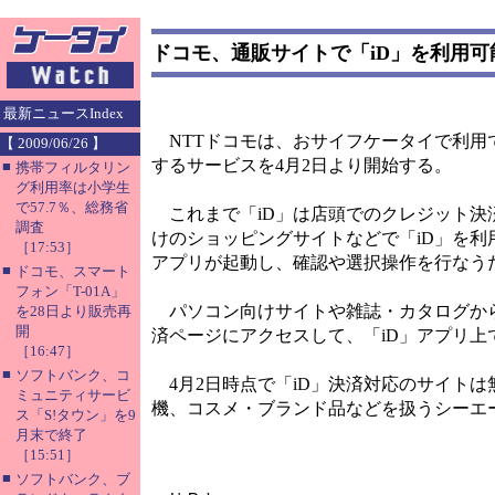
ドコモ、通販サイトで「iD」を利用可
最新ニュースIndex
NTTドコモは、おサイフケータイで利用
【 2009/06/26 】
するサービスを4月2日より開始する。
■
携帯フィルタリン
グ利用率は小学生
で57.7％、総務省
これまで「iD」は店頭でのクレジット決
調査
けのショッピングサイトなどで「iD」を利
［17:53］
アプリが起動し、確認や選択操作を行なう
■
ドコモ、スマート
フォン「T-01A」
パソコン向けサイトや雑誌・カタログから
を28日より販売再
開
済ページにアクセスして、「iD」アプリ上
［16:47］
■
ソフトバンク、コ
4月2日時点で「iD」決済対応のサイト
ミュニティサービ
機、コスメ・ブランド品などを扱うシーエ
ス「S!タウン」を9
月末で終了
［15:51］
■
ソフトバンク、ブ