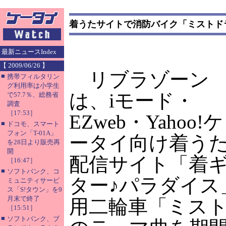
着うたサイトで消防バイク「ミストド
最新ニュースIndex
【 2009/06/26 】
リブラゾーン
■
携帯フィルタリン
グ利用率は小学生
は、iモード・
で57.7％、総務省
調査
［17:53］
EZweb・Yahoo!ケ
■
ドコモ、スマート
フォン「T-01A」
ータイ向け着う
を28日より販売再
開
配信サイト「着
［16:47］
■
ソフトバンク、コ
ター♪パラダイス
ミュニティサービ
ス「S!タウン」を9
月末で終了
用二輪車「ミス
［15:51］
■
ソフトバンク、ブ