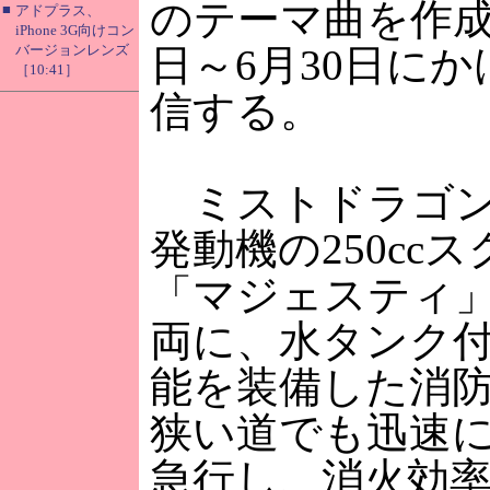
のテーマ曲を作成
■
アドプラス、
iPhone 3G向けコン
バージョンレンズ
日～6月30日に
［10:41］
信する。
ミストドラゴン
発動機の250cc
「マジェスティ
両に、水タンク
能を装備した消
狭い道でも迅速
急行し、消火効