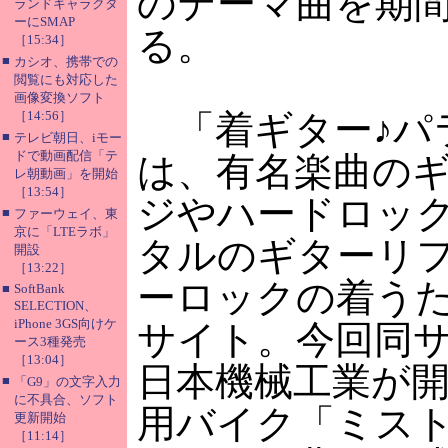
のテーマ曲を期
ランドキャラクタ
ーにSMAP
る。
［15:34］
■
カシオ、携帯での
閲覧にも対応した
画像変換ソフト
［14:56］
「着ギター♪パ
■
テレビ朝日、iモー
ドで動画配信「テ
は、有名楽曲の
レ朝動画」を開始
［13:54］
ジやハードロッ
■
ファーウェイ、東
京に「LTEラボ」
タルのギターリ
開設
［13:22］
ーロックの着う
■
SoftBank
SELECTION、
iPhone 3GS向けケ
サイト。今回同
ース3種発売
［13:04］
日本機械工業が
■
「G9」の文字入力
に不具合、ソフト
用バイク「ミス
更新開始
［11:14］