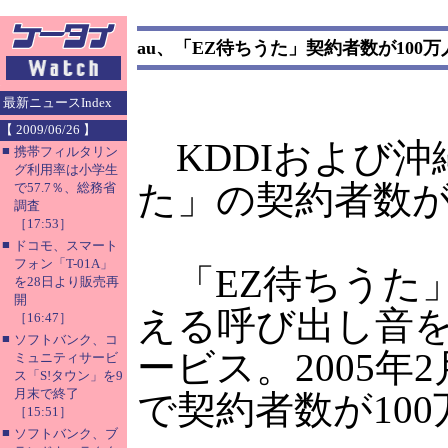
au、「EZ待ちうた」契約者数が100
最新ニュースIndex
【 2009/06/26 】
KDDIおよび沖
■
携帯フィルタリン
グ利用率は小学生
た」の契約者数が
で57.7％、総務省
調査
［17:53］
■
ドコモ、スマート
フォン「T-01A」
「EZ待ちうた
を28日より販売再
開
える呼び出し音
［16:47］
■
ソフトバンク、コ
ービス。2005
ミュニティサービ
ス「S!タウン」を9
月末で終了
で契約者数が10
［15:51］
■
ソフトバンク、ブ