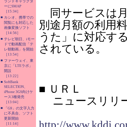
ランドキャラクタ
ーにSMAP
同サービスは月額
［15:34］
■
カシオ、携帯での
別途月額の利用料
閲覧にも対応した
画像変換ソフト
［14:56］
うた」に対応する
■
テレビ朝日、iモー
ドで動画配信「テ
されている。
レ朝動画」を開始
［13:54］
■
ファーウェイ、東
京に「LTEラボ」
開設
［13:22］
■
SoftBank
■
ＵＲＬ
SELECTION、
iPhone 3GS向けケ
ース3種発売
ニュースリリ
［13:04］
■
「G9」の文字入力
に不具合、ソフト
更新開始
http://www.kddi.co
［11:14］