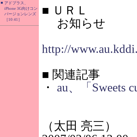
■
アドプラス、
■
ＵＲＬ
iPhone 3G向けコン
バージョンレンズ
お知らせ
［10:41］
http://www.au.kdd
■
関連記事
・
au、「Swee
（太田 亮三）