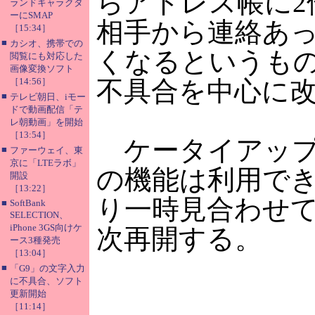
らアドレス帳に2
ランドキャラクタ
ーにSMAP
相手から連絡あ
［15:34］
■
カシオ、携帯での
くなるというも
閲覧にも対応した
画像変換ソフト
［14:56］
不具合を中心に
■
テレビ朝日、iモー
ドで動画配信「テ
レ朝動画」を開始
［13:54］
ケータイアップ
■
ファーウェイ、東
京に「LTEラボ」
の機能は利用で
開設
［13:22］
り一時見合わせてい
■
SoftBank
SELECTION、
iPhone 3GS向けケ
次再開する。
ース3種発売
［13:04］
■
「G9」の文字入力
に不具合、ソフト
更新開始
［11:14］