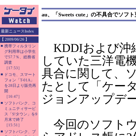
au、「Sweets cute」の不具合でソ
最新ニュースIndex
【 2009/06/26 】
KDDIおよび沖
■
携帯フィルタリン
グ利用率は小学生
していた三洋電機製の
で57.7％、総務省
調査
［17:53］
具合に関して、
■
ドコモ、スマート
フォン「T-01A」
たとして「ケー
を28日より販売再
開
ジョンアップデ
［16:47］
■
ソフトバンク、コ
ミュニティサービ
ス「S!タウン」を9
月末で終了
今回のソフトウ
［15:51］
■
ソフトバンク、ブ