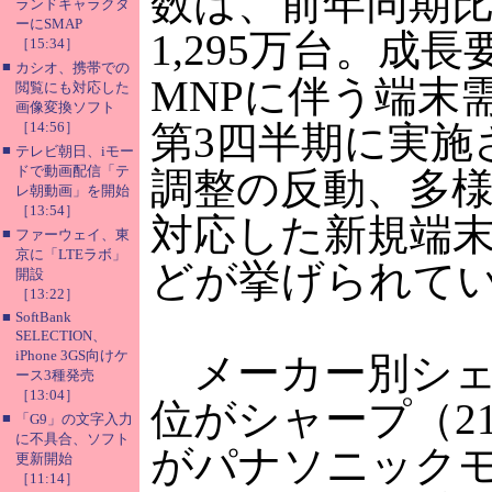
数は、前年同期比1
ランドキャラクタ
ーにSMAP
1,295万台。成
［15:34］
■
カシオ、携帯での
MNPに伴う端末
閲覧にも対応した
画像変換ソフト
［14:56］
第3四半期に実施
■
テレビ朝日、iモー
ドで動画配信「テ
調整の反動、多
レ朝動画」を開始
［13:54］
対応した新規端
■
ファーウェイ、東
京に「LTEラボ」
どが挙げられて
開設
［13:22］
■
SoftBank
SELECTION、
iPhone 3GS向けケ
メーカー別シェ
ース3種発売
［13:04］
位がシャープ（21
■
「G9」の文字入力
に不具合、ソフト
がパナソニック
更新開始
［11:14］