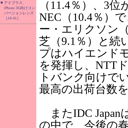
（11.4％）、3位
■
アドプラス、
iPhone 3G向けコン
バージョンレンズ
NEC（10.4％
［10:41］
ー・エリクソン（
芝（9.1％）と
プはハイエンド
を発揮し、NTT
トバンク向けで
最高の出荷台数
またIDC Japa
の中で、今後の