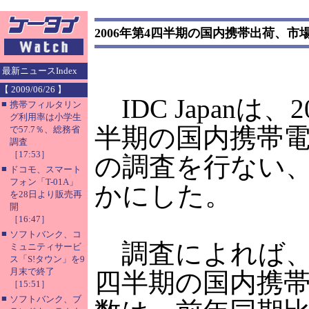
2006年第4四半期の国内携帯出荷、市
最新ニュースIndex
【 2009/06/26 】
IDC Japanは、
■
携帯フィルタリン
グ利用率は小学生
半期の国内携帯
で57.7％、総務省
調査
［17:53］
の調査を行ない
■
ドコモ、スマート
フォン「T-01A」
かにした。
を28日より販売再
開
［16:47］
■
ソフトバンク、コ
調査によれば、2
ミュニティサービ
ス「S!タウン」を9
月末で終了
四半期の国内携
［15:51］
■
ソフトバンク、ブ