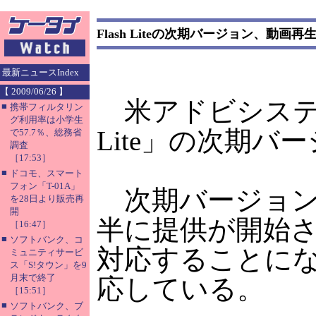
Flash Liteの次期バージョン、動画再
最新ニュースIndex
【 2009/06/26 】
米アドビシステム
■
携帯フィルタリン
グ利用率は小学生
Lite」の次期
で57.7％、総務省
調査
［17:53］
■
ドコモ、スマート
フォン「T-01A」
次期バージョンは「
を28日より販売再
開
半に提供が開始され
［16:47］
■
ソフトバンク、コ
対応することになる。な
ミュニティサービ
ス「S!タウン」を9
月末で終了
応している。
［15:51］
■
ソフトバンク、ブ