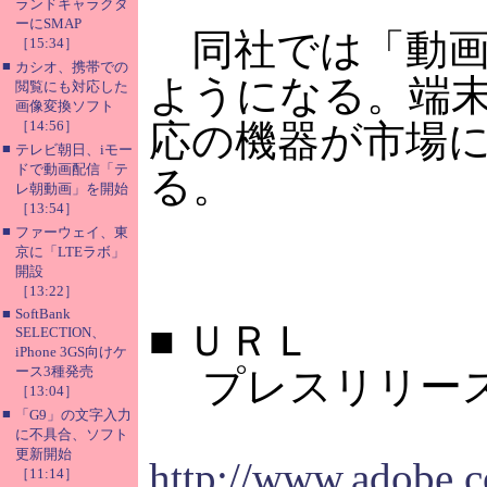
ランドキャラクタ
ーにSMAP
同社では「動画共
［15:34］
■
カシオ、携帯での
ようになる。端末メ
閲覧にも対応した
画像変換ソフト
［14:56］
応の機器が市場に
■
テレビ朝日、iモー
ドで動画配信「テ
る。
レ朝動画」を開始
［13:54］
■
ファーウェイ、東
京に「LTEラボ」
開設
［13:22］
■
SoftBank
■
ＵＲＬ
SELECTION、
iPhone 3GS向けケ
ース3種発売
プレスリリース
［13:04］
■
「G9」の文字入力
に不具合、ソフト
更新開始
http://www.adobe.
［11:14］