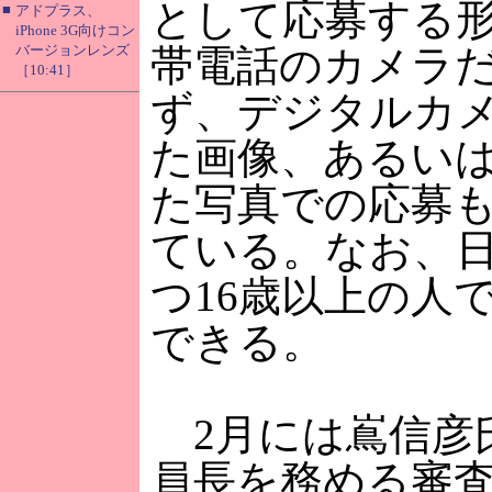
として応募する
■
アドプラス、
iPhone 3G向けコン
バージョンレンズ
帯電話のカメラ
［10:41］
ず、デジタルカ
た画像、あるい
た写真での応募
ている。なお、
つ16歳以上の人
できる。
2月には嶌信彦
員長を務める審査