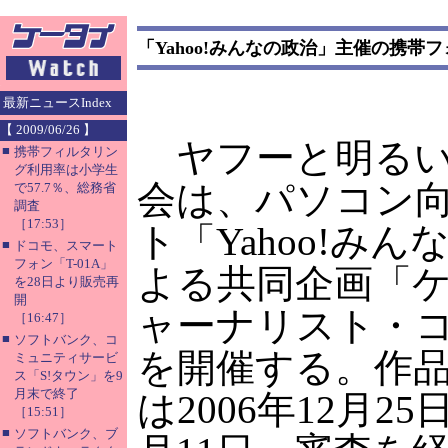
「Yahoo!みんなの政治」主催の携帯
最新ニュースIndex
【 2009/06/26 】
ヤフーと明るい
■
携帯フィルタリン
グ利用率は小学生
会は、パソコン向
で57.7％、総務省
調査
［17:53］
ト「Yahoo!み
■
ドコモ、スマート
フォン「T-01A」
よる共同企画「
を28日より販売再
開
ャーナリスト・
［16:47］
■
ソフトバンク、コ
を開催する。作
ミュニティサービ
ス「S!タウン」を9
月末で終了
は2006年12月25
［15:51］
■
ソフトバンク、ブ