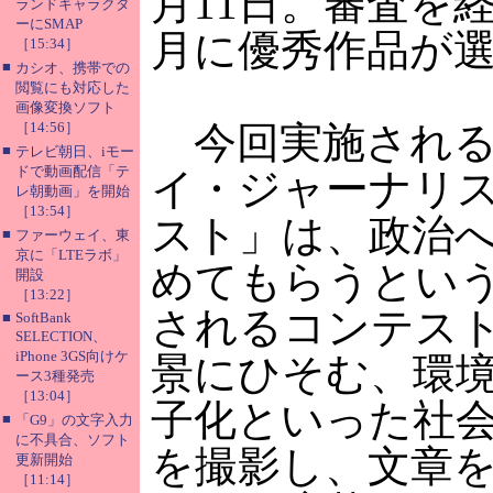
月11日。審査を
ランドキャラクタ
ーにSMAP
月に優秀作品が
［15:34］
■
カシオ、携帯での
閲覧にも対応した
画像変換ソフト
［14:56］
今回実施される
■
テレビ朝日、iモー
ドで動画配信「テ
イ・ジャーナリ
レ朝動画」を開始
［13:54］
スト」は、政治
■
ファーウェイ、東
京に「LTEラボ」
めてもらうとい
開設
［13:22］
されるコンテス
■
SoftBank
SELECTION、
iPhone 3GS向けケ
景にひそむ、環
ース3種発売
［13:04］
子化といった社
■
「G9」の文字入力
に不具合、ソフト
を撮影し、文章
更新開始
［11:14］