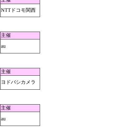
NTTドコモ関西
主催
au
主催
ヨドバシカメラ
主催
au