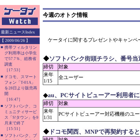
今週のオトク情報
最新ニュースIndex
ケータイに関するプレゼントやキャンペー
【 2009/06/26 】
■
携帯フィルタリン
グ利用率は小学生
◆
ソフトバンク街頭チラシ、番号当
で57.7％、総務省
調査
締切
対象
［17:53］
来年
■
ドコモ、スマート
全ユーザー
1/15
フォン「T-01A」
を28日より販売再
開
◆
au、PCサイトビューアー利用者
［16:47］
締切
対象
■
ソフトバンク、コ
来年
ミュニティサービ
PCサイトビューアー対応機種のユ
1/31
ス「S!タウン」を9
月末で終了
［15:51］
◆
ドコモ関西、MNPで再契約する
■
ソフトバンク、ブ
締切
対象