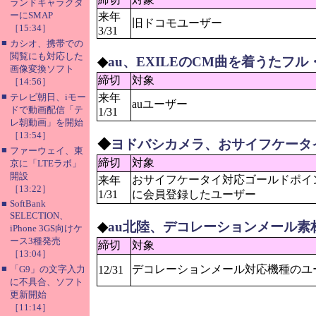
ランドキャラクタ
ーにSMAP
来年
旧ドコモユーザー
［15:34］
3/31
■
カシオ、携帯での
閲覧にも対応した
◆
au、EXILEのCM曲を着うたフ
画像変換ソフト
締切
対象
［14:56］
■
テレビ朝日、iモー
来年
auユーザー
ドで動画配信「テ
1/31
レ朝動画」を開始
［13:54］
◆
ヨドバシカメラ、おサイフケータイ
■
ファーウェイ、東
締切
対象
京に「LTEラボ」
開設
おサイフケータイ対応ゴールドポイ
来年
［13:22］
1/31
に会員登録したユーザー
■
SoftBank
SELECTION、
◆
au北陸、デコレーションメール素
iPhone 3GS向けケ
ース3種発売
締切
対象
［13:04］
■
デコレーションメール対応機種のユ
「G9」の文字入力
12/31
に不具合、ソフト
更新開始
［11:14］