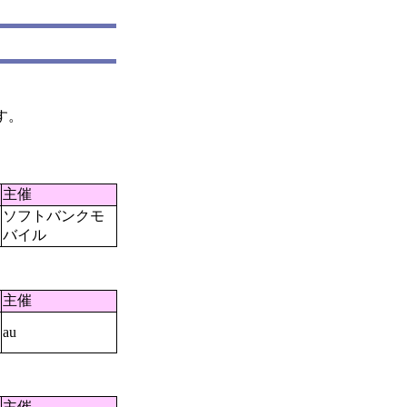
す。
主催
ソフトバンクモ
バイル
主催
au
主催