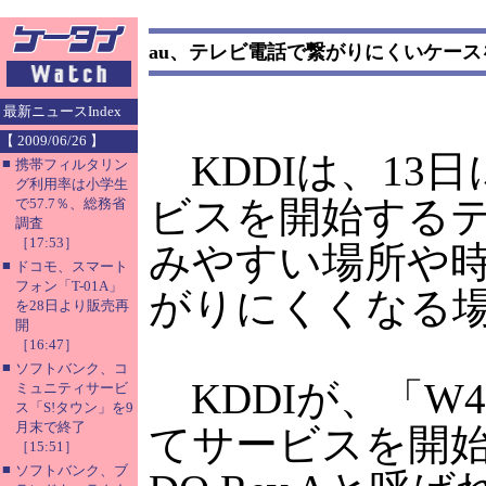
au、テレビ電話で繋がりにくいケース
最新ニュースIndex
【 2009/06/26 】
KDDIは、13
■
携帯フィルタリン
グ利用率は小学生
ビスを開始する
で57.7％、総務省
調査
［17:53］
みやすい場所や
■
ドコモ、スマート
フォン「T-01A」
がりにくくなる
を28日より販売再
開
［16:47］
■
ソフトバンク、コ
KDDIが、「W4
ミュニティサービ
ス「S!タウン」を9
月末で終了
てサービスを開始
［15:51］
■
ソフトバンク、ブ