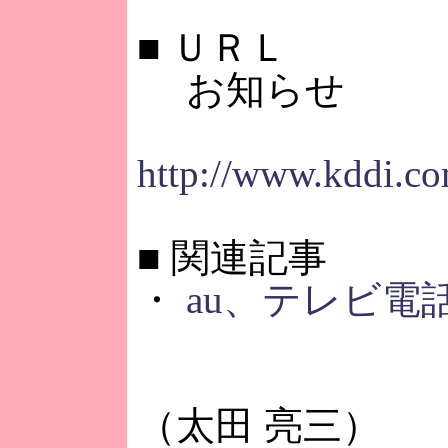
■
ＵＲＬ
お知らせ
http://www.kddi.co
■
関連記事
・
au、テレビ電
（太田 亮三）