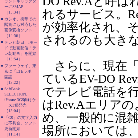
DO Rev.Aと
ランドキャラクタ
ーにSMAP
れるサービス。Re
［15:34］
■
カシオ、携帯での
が効率化され、
閲覧にも対応した
画像変換ソフト
［14:56］
されるのも大き
■
テレビ朝日、iモー
ドで動画配信「テ
レ朝動画」を開始
［13:54］
さらに、現在「CD
■
ファーウェイ、東
京に「LTEラボ」
ているEV-DO R
開設
［13:22］
でテレビ電話を行
■
SoftBank
SELECTION、
iPhone 3GS向けケ
はRev.Aエリア
ース3種発売
［13:04］
め、一般的に混
■
「G9」の文字入力
に不具合、ソフト
場所においては、
更新開始
［11:14］