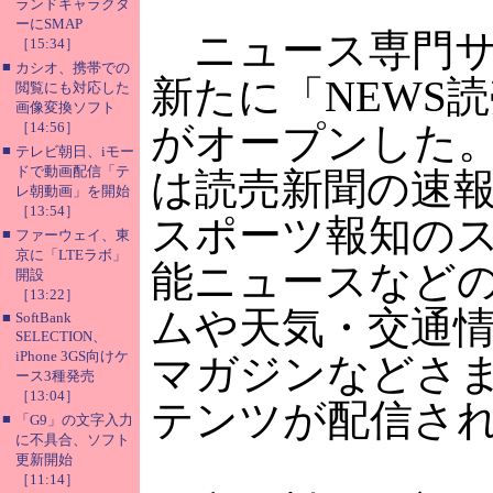
ランドキャラクタ
ーにSMAP
ニュース専門サ
［15:34］
■
カシオ、携帯での
新たに「NEWS
閲覧にも対応した
画像変換ソフト
［14:56］
がオープンした
■
テレビ朝日、iモー
ドで動画配信「テ
は読売新聞の速
レ朝動画」を開始
［13:54］
スポーツ報知の
■
ファーウェイ、東
京に「LTEラボ」
能ニュースなど
開設
［13:22］
ムや天気・交通
■
SoftBank
SELECTION、
iPhone 3GS向けケ
マガジンなどさ
ース3種発売
［13:04］
テンツが配信さ
■
「G9」の文字入力
に不具合、ソフト
更新開始
［11:14］