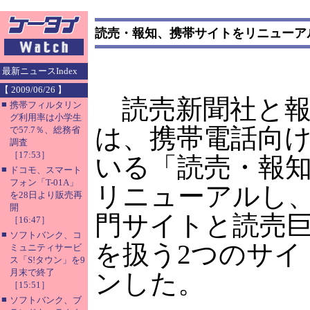
読売・報知、携帯サイトをリニューア
最新ニュースIndex
【 2009/06/26 】
読売新聞社と報
■
携帯フィルタリン
グ利用率は小学生
は、携帯電話向
で57.7％、総務省
調査
［17:53］
いる「読売・報
■
ドコモ、スマート
フォン「T-01A」
リニューアルし
を28日より販売再
開
門サイトと読売
［16:47］
■
ソフトバンク、コ
を扱う2つのサイ
ミュニティサービ
ス「S!タウン」を9
月末で終了
ンした。
［15:51］
■
ソフトバンク、ブ