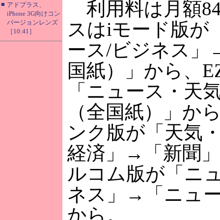
利用料は月額8
■
アドプラス、
iPhone 3G向けコン
バージョンレンズ
スはiモード版が
［10:41］
ース/ビジネス」
国紙）」から、EZ
「ニュース・天
（全国紙）」か
ンク版が「天気
経済」→「新聞
ルコム版が「ニ
ネス」→「ニュ
から。