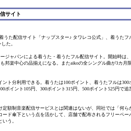
配信サイト
着うた配信サイト「ナップスター♪ タワレコ公式」、着うたフ
ンした。
ージャパンによる着うた・着うたフル配信サイト。開始時は、
も邦楽中心の品揃えになる。またaikoの全シングル曲が3カ月
イント分利用できる。着うたは100ポイント、着うたフルは30
ポイント105円、300ポイント315円、500ポイント525円で
定額制音楽配信サービスとは関連はないが、同社では「何ら
コード傘下という点を活かして、店舗で配布されるフリーペー
という。