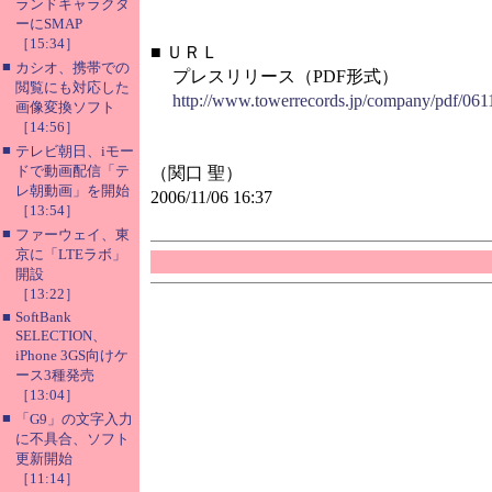
ランドキャラクタ
ーにSMAP
［15:34］
■
ＵＲＬ
■
カシオ、携帯での
プレスリリース（PDF形式）
閲覧にも対応した
http://www.towerrecords.jp/company/pdf/061
画像変換ソフト
［14:56］
■
テレビ朝日、iモー
ドで動画配信「テ
（関口 聖）
レ朝動画」を開始
2006/11/06 16:37
［13:54］
■
ファーウェイ、東
京に「LTEラボ」
開設
［13:22］
■
SoftBank
SELECTION、
iPhone 3GS向けケ
ース3種発売
［13:04］
■
「G9」の文字入力
に不具合、ソフト
更新開始
［11:14］