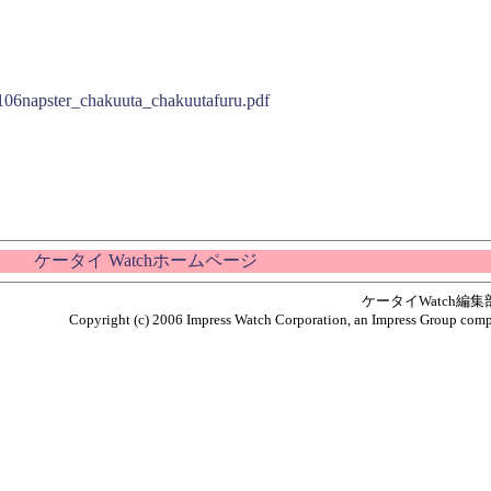
106napster_chakuuta_chakuutafuru.pdf
ケータイ Watchホームページ
ケータイWatch編
Copyright (c) 2006 Impress Watch Corporation, an Impress Group compan