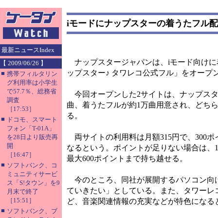
iモードにナップスターの着うたフル
最新ニュースIndex
ナップスタージャパンは、iモード向けに
【 2009/06/26 】
ップスター♪ タワレコ公式フル」をオープ
■
携帯フィルタリン
グ利用率は小学生
で57.7％、総務省
今回オープンした2サイトは、ナップスタ
調査
曲、着うたフルが約1万曲用意され、どちら
［17:53］
る。
■
ドコモ、スマート
フォン「T-01A」
両サイトの利用料は月額315円で、300ポ
を28日より販売再
開
なるという。ポイントが足りない場合は、100
［16:47］
最大600ポイントまで持ち越せる。
■
ソフトバンク、コ
ミュニティサービ
今のところ、同社が展開するパソコン向け
ス「S!タウン」を9
ていきたい」としている。また、タワーレ
月末で終了
［15:51］
ど、音楽関連情報の充実などが特色になる
■
ソフトバンク、ブ