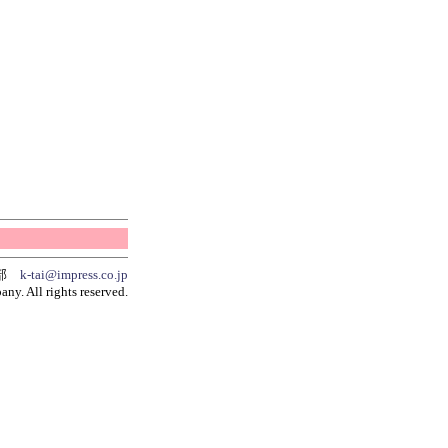
集部
k-tai@impress.co.jp
y. All rights reserved.