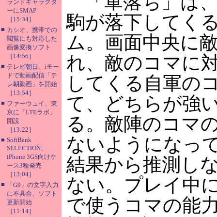
「軍落ち」は、
ランドキャラクタ
ーにSMAP
駒が落下してく
［15:34］
■
カシオ、携帯での
ム。画面中央に
閲覧にも対応した
画像変換ソフト
［14:56］
れ、敵のコマに
■
テレビ朝日、iモー
ドで動画配信「テ
してくる自軍の
レ朝動画」を開始
［13:54］
て、どちらが強
■
ファーウェイ、東
京に「LTEラボ」
る。敵陣のコマ
開設
［13:22］
ないようになっ
■
SoftBank
SELECTION、
iPhone 3GS向けケ
結果から推測し
ース3種発売
［13:04］
ない。プレイ中
■
「G9」の文字入力
に不具合、ソフト
で使うコマの能
更新開始
［11:14］