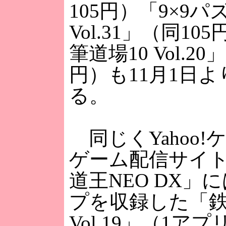
105円）「9×9パ
Vol.31」（同1
筆道場10 Vol.20
円）も11月1日
る。
同じくYahoo!
ゲーム配信サイ
道王NEO DX」
プを収録した「鉄
Vol.19」（1アプ