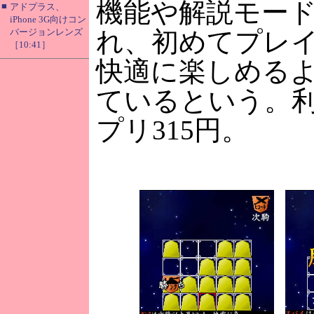
機能や解説モー
■
アドプラス、
iPhone 3G向けコン
バージョンレンズ
れ、初めてプレ
［10:41］
快適に楽しめる
ているという。利
プリ315円。