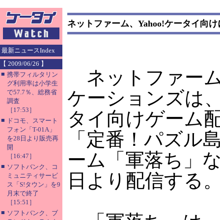
ネットファーム、Yahoo!ケータイ向け
最新ニュースIndex
【 2009/06/26 】
ネットファーム
■
携帯フィルタリン
グ利用率は小学生
ケーションズは、Y
で57.7％、総務省
調査
［17:53］
タイ向けゲーム
■
ドコモ、スマート
フォン「T-01A」
「定番！パズル
を28日より販売再
開
ーム「軍落ち」な
［16:47］
■
ソフトバンク、コ
日より配信する
ミュニティサービ
ス「S!タウン」を9
月末で終了
［15:51］
■
ソフトバンク、ブ