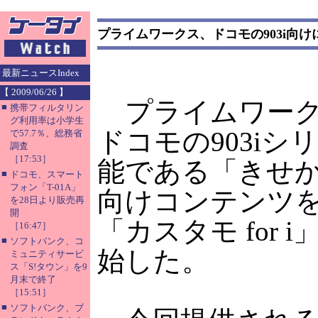
プライムワークス、ドコモの903i向けに「
最新ニュースIndex
【 2009/06/26 】
プライムワーク
■
携帯フィルタリン
グ利用率は小学生
ドコモの903iシ
で57.7％、総務省
調査
［17:53］
能である「きせ
■
ドコモ、スマート
フォン「T-01A」
向けコンテンツ
を28日より販売再
開
「カスタモ for 
［16:47］
■
ソフトバンク、コ
始した。
ミュニティサービ
ス「S!タウン」を9
月末で終了
［15:51］
■
ソフトバンク、ブ