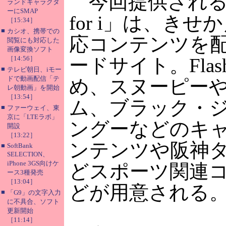
今回提供される
ランドキャラクタ
ーにSMAP
for i」は、き
［15:34］
■
カシオ、携帯での
応コンテンツを配
閲覧にも対応した
画像変換ソフト
［14:56］
ードサイト。Fla
■
テレビ朝日、iモー
ドで動画配信「テ
め、スヌーピー
レ朝動画」を開始
［13:54］
ム、ブラック・
■
ファーウェイ、東
京に「LTEラボ」
ングーなどのキ
開設
［13:22］
ンテンツや阪神
■
SoftBank
SELECTION、
iPhone 3GS向けケ
どスポーツ関連
ース3種発売
［13:04］
どが用意される
■
「G9」の文字入力
に不具合、ソフト
更新開始
［11:14］