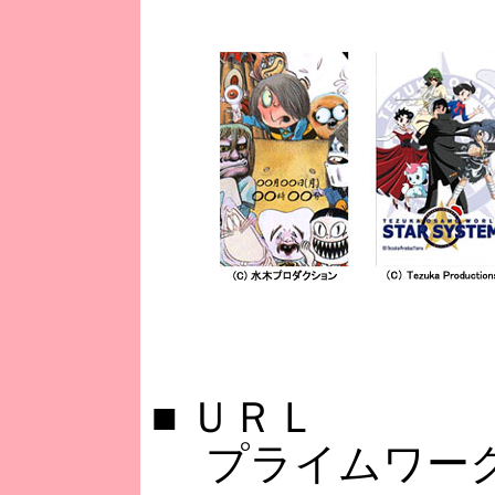
■
ＵＲＬ
プライムワー