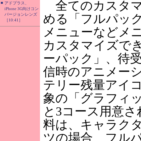
全てのカスタマ
■
アドプラス、
iPhone 3G向けコン
バージョンレンズ
める「フルパッ
［10:41］
メニューなどメ
カスタマイズで
ーパック」、待
信時のアニメー
テリー残量アイ
象の「グラフィ
と3コース用意さ
料は、キャラク
ツの場合、フルパ