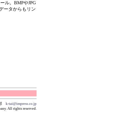
ール。BMPやJPG
図データからもリン
集部
k-tai@impress.co.jp
y. All rights reserved.