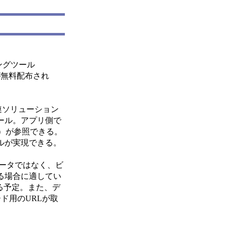
リングツール
リが無料配布され
連ソリューション
ール。アプリ側で
st）が参照できる。
ルが実現できる。
ータではなく、ビ
る場合に適してい
れる予定。また、デ
ード用のURLが取