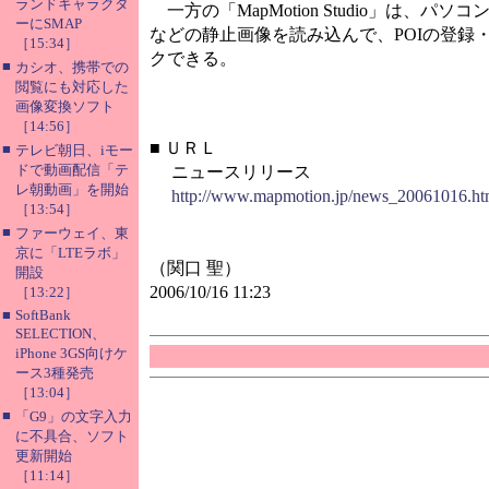
ランドキャラクタ
一方の「MapMotion Studio」は
ーにSMAP
などの静止画像を読み込んで、POIの登録
［15:34］
クできる。
■
カシオ、携帯での
閲覧にも対応した
画像変換ソフト
［14:56］
■
ＵＲＬ
■
テレビ朝日、iモー
ドで動画配信「テ
ニュースリリース
レ朝動画」を開始
http://www.mapmotion.jp/news_20061016.ht
［13:54］
■
ファーウェイ、東
京に「LTEラボ」
（関口 聖）
開設
2006/10/16 11:23
［13:22］
■
SoftBank
SELECTION、
iPhone 3GS向けケ
ース3種発売
［13:04］
■
「G9」の文字入力
に不具合、ソフト
更新開始
［11:14］