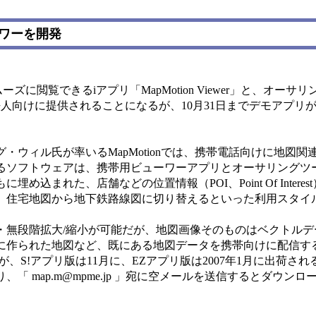
ーワーを開発
ズに閲覧できるiアプリ「MapMotion Viewer」と、オーサ
始した。法人向けに提供されることになるが、10月31日までデモアプ
・ウィル氏が率いるMapMotionでは、携帯電話向けに地図関
るソフトウェアは、携帯用ビューワーアプリとオーサリングツ
込まれた、店舗などの位置情報（POI、Point Of Intere
、住宅地図から地下鉄路線図に切り替えるといった利用スタイ
無段階拡大/縮小が可能だが、地図画像そのものはベクトルデ
に作られた地図など、既にある地図データを携帯向けに配信す
、S!アプリ版は11月に、EZアプリ版は2007年1月に出荷さ
「 map.m@mpme.jp 」宛に空メールを送信するとダウンロ