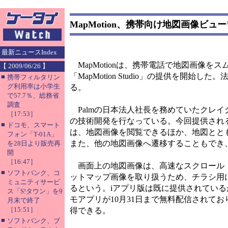
MapMotion、携帯向け地図画像ビュ
最新ニュースIndex
MapMotionは、携帯電話で地図画像をスムー
【 2009/06/26 】
「MapMotion Studio」の提供を開
■
携帯フィルタリン
グ利用率は小学生
る。
で57.7％、総務省
調査
Palmの日本法人社長を務めていたクレイグ
［17:53］
の技術開発を行なっている。今回提供され
■
ドコモ、スマート
は、地図画像を閲覧できるほか、地図とともに埋め
フォン「T-01A」
また、他の地図画像へ遷移することもでき
を28日より販売再
開
［16:47］
画面上の地図画像は、高速なスクロール・
■
ソフトバンク、コ
ットマップ画像を取り扱うため、チラシ用
ミュニティサービ
るという。iアプリ版は既に提供されているが
ス「S!タウン」を9
モアプリが10月31日まで無料配信されており、
月末で終了
［15:51］
得できる。
■
ソフトバンク、ブ