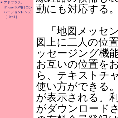
■
アドプラス、
動にも対応する
iPhone 3G向けコン
バージョンレンズ
［10:41］
「地図メッセン
図上に二人の位
ッセージング機
お互いの位置を
ら、テキストチ
使い方ができる
が表示される。
がダウンロード