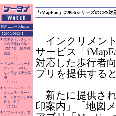
「iMapFan」に903iシリーズのGP
最新ニュースIndex
【 2009/06/26 】
インクリメント
■
携帯フィルタリン
グ利用率は小学生
サービス「iMapF
で57.7％、総務省
調査
［17:53］
対応した歩行者
■
ドコモ、スマート
フォン「T-01A」
プリを提供する
を28日より販売再
開
［16:47］
■
ソフトバンク、コ
新たに提供され
ミュニティサービ
ス「S!タウン」を9
月末で終了
印案内」「地図
［15:51］
■
ソフトバンク、ブ