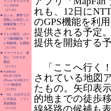
アプリ「MapFa
ランドキャラクタ
ーにSMAP
れも、12日にNT
［15:34］
■
カシオ、携帯での
のGPS機能を利
閲覧にも対応した
画像変換ソフト
［14:56］
提供される予定。
■
テレビ朝日、iモー
ドで動画配信「テ
提供を開始する
レ朝動画」を開始
［13:54］
■
ファーウェイ、東
京に「LTEラボ」
開設
「ここへ行く！矢
［13:22］
■
SoftBank
されている地図
SELECTION、
iPhone 3GS向けケ
ース3種発売
たもの。矢印表
［13:04］
■
「G9」の文字入力
的地までの徒歩
に不具合、ソフト
更新開始
線経路の候補も
［11:14］