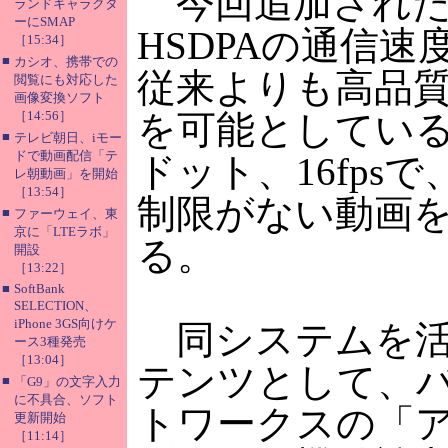
今回追加された
ランドキャラクタ
ーにSMAP
HSDPAの通信
［15:34］
■
カシオ、携帯での
従来よりも高品
閲覧にも対応した
画像変換ソフト
［14:56］
を可能としている。
■
テレビ朝日、iモー
ドで動画配信「テ
ドット、16fps
レ朝動画」を開始
［13:54］
制限がない動画
■
ファーウェイ、東
京に「LTEラボ」
る。
開設
［13:22］
■
SoftBank
SELECTION、
iPhone 3GS向けケ
同システムを活
ース3種発売
［13:04］
テンツとして、
■
「G9」の文字入力
に不具合、ソフト
トワークスの「ア
更新開始
［11:14］