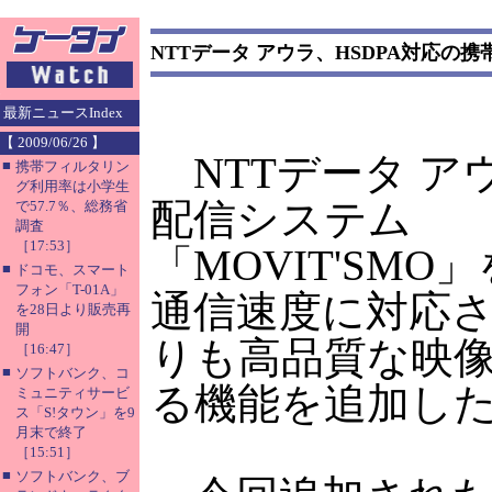
NTTデータ アウラ、HSDPA対応の
最新ニュースIndex
【 2009/06/26 】
NTTデータ ア
■
携帯フィルタリン
グ利用率は小学生
配信システム
で57.7％、総務省
調査
［17:53］
「MOVIT'SMO」
■
ドコモ、スマート
フォン「T-01A」
通信速度に対応
を28日より販売再
開
りも高品質な映
［16:47］
■
ソフトバンク、コ
る機能を追加し
ミュニティサービ
ス「S!タウン」を9
月末で終了
［15:51］
■
ソフトバンク、ブ