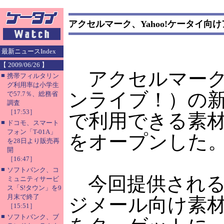
アクセルマーク、Yahoo!ケータイ向
最新ニュースIndex
【 2009/06/26 】
アクセルマークは
■
携帯フィルタリン
グ利用率は小学生
ンライブ！）の
で57.7％、総務省
調査
［17:53］
で利用できる素材
■
ドコモ、スマート
フォン「T-01A」
をオープンした
を28日より販売再
開
［16:47］
■
ソフトバンク、コ
今回提供される
ミュニティサービ
ス「S!タウン」を9
月末で終了
ジメール向け素材
［15:51］
■
ソフトバンク、ブ