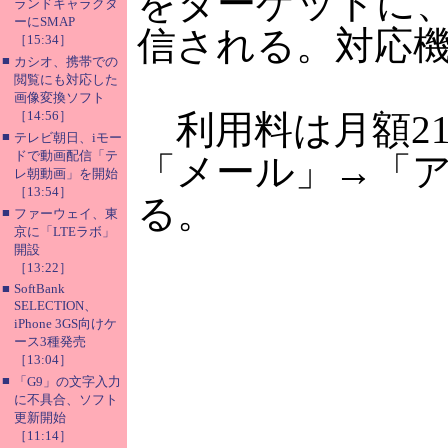
をターゲットに
ランドキャラクタ
ーにSMAP
信される。対応機種は
［15:34］
■
カシオ、携帯での
閲覧にも対応した
画像変換ソフト
［14:56］
利用料は月額21
■
テレビ朝日、iモー
ドで動画配信「テ
「メール」→「
レ朝動画」を開始
［13:54］
る。
■
ファーウェイ、東
京に「LTEラボ」
開設
［13:22］
■
SoftBank
SELECTION、
iPhone 3GS向けケ
ース3種発売
［13:04］
■
「G9」の文字入力
に不具合、ソフト
更新開始
［11:14］