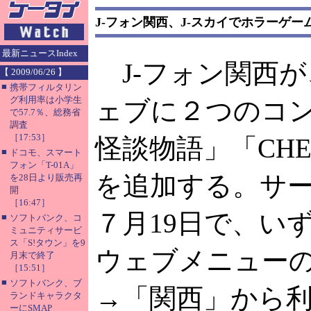
J-フォン関西、J-スカイでホラーゲー
最新ニュースIndex
J-フォン関西が
【 2009/06/26 】
■
携帯フィルタリン
グ利用率は小学生
ェブに２つのコ
で57.7％、総務省
調査
［17:53］
怪談物語」「CHE
■
ドコモ、スマート
フォン「T-01A」
を追加する。サ
を28日より販売再
開
［16:47］
７月19日で、いず
■
ソフトバンク、コ
ミュニティサービ
ス「S!タウン」を9
ウェブメニュー
月末で終了
［15:51］
■
ソフトバンク、ブ
→「関西」から
ランドキャラクタ
ーにSMAP