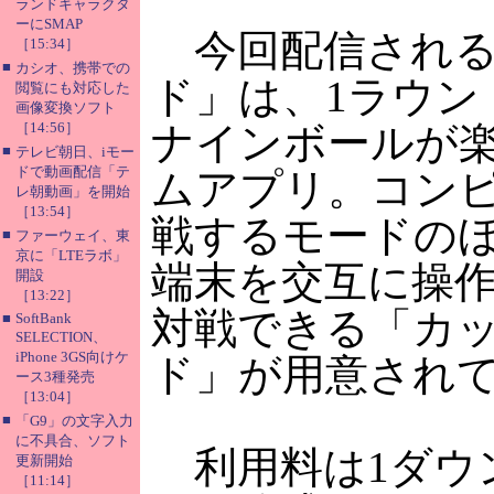
ランドキャラクタ
ーにSMAP
今回配信される
［15:34］
■
カシオ、携帯での
ド」は、1ラウン
閲覧にも対応した
画像変換ソフト
［14:56］
ナインボールが
■
テレビ朝日、iモー
ドで動画配信「テ
ムアプリ。コン
レ朝動画」を開始
［13:54］
戦するモードのほ
■
ファーウェイ、東
京に「LTEラボ」
端末を交互に操作
開設
［13:22］
対戦できる「カ
■
SoftBank
SELECTION、
iPhone 3GS向けケ
ド」が用意され
ース3種発売
［13:04］
■
「G9」の文字入力
に不具合、ソフト
利用料は1ダウン
更新開始
［11:14］