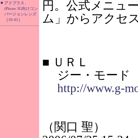
円。公式メニュ
■
アドプラス、
iPhone 3G向けコン
バージョンレンズ
ム」からアクセ
［10:41］
■
ＵＲＬ
ジー・モード
http://www.g-mo
（関口 聖）