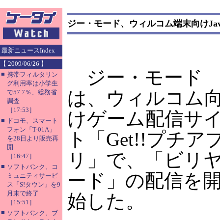
ジー・モード、ウィルコム端末向けJa
最新ニュースIndex
【 2009/06/26 】
ジー・モード
■
携帯フィルタリン
グ利用率は小学生
は、ウィルコム
で57.7％、総務省
調査
［17:53］
けゲーム配信サ
■
ドコモ、スマート
フォン「T-01A」
ト「Get!!プチア
を28日より販売再
開
リ」で、「ビリ
［16:47］
■
ソフトバンク、コ
ード」の配信を
ミュニティサービ
ス「S!タウン」を9
月末で終了
始した。
［15:51］
■
ソフトバンク、ブ